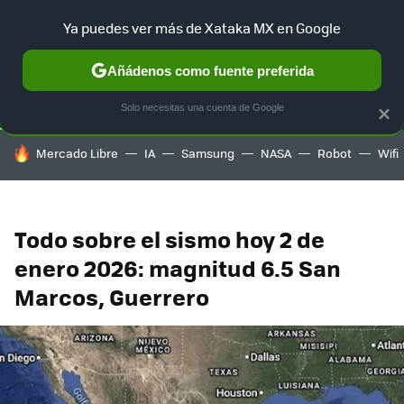
Ya puedes ver más de Xataka MX en Google
SELECCIÓN
GAMING
HOME
AUTO
TERRITORIO SAM
Añádenos como fuente preferida
Solo necesitas una cuenta de Google
×
HOY SE HABLA DE
Mercado Libre
IA
Samsung
NASA
Robot
Wifi
Todo sobre el sismo hoy 2 de
enero 2026: magnitud 6.5 San
Marcos, Guerrero