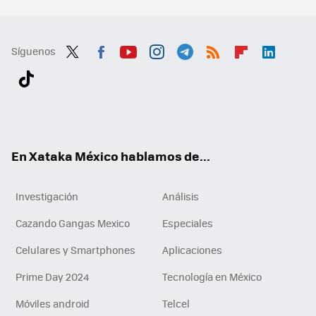
Síguenos
Twit
Fac
You
Inst
Tele
RSS
Flip
Link
ter
ebo
tub
agr
gra
boa
edI
Tikt
ok
e
am
m
rd
n
ok
En Xataka México hablamos de...
Investigación
Análisis
Cazando Gangas Mexico
Especiales
Celulares y Smartphones
Aplicaciones
Prime Day 2024
Tecnología en México
Móviles android
Telcel