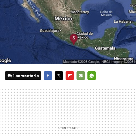
1 comentario
FACEBOOK
TWITTER
FLIPBOARD
E-
WHATSAPP
MAIL