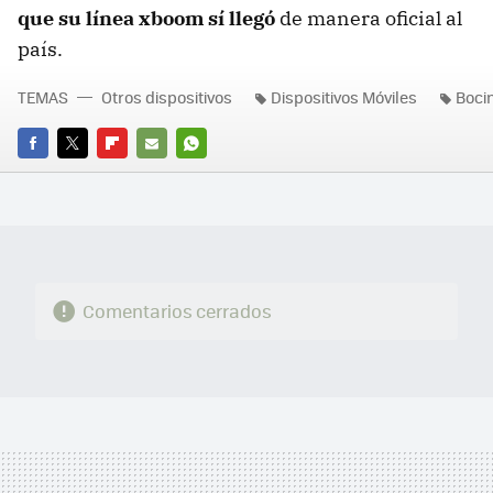
que su línea xboom sí llegó
de manera oficial al
país.
TEMAS
Otros dispositivos
Dispositivos Móviles
Boci
FACEBOOK
TWITTER
FLIPBOARD
E-
WHATSAPP
MAIL
Comentarios cerrados