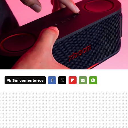
Sin comentarios
FACEBOOK
TWITTER
FLIPBOARD
E-
WHATSAPP
MAIL