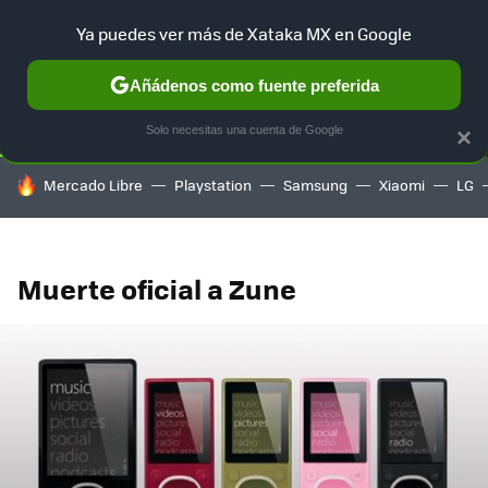
Ya puedes ver más de Xataka MX en Google
SELECCIÓN
GAMING
HOME
AUTO
TERRITORIO SAM
Añádenos como fuente preferida
Solo necesitas una cuenta de Google
×
HOY SE HABLA DE
Mercado Libre
Playstation
Samsung
Xiaomi
LG
Muerte oficial a Zune