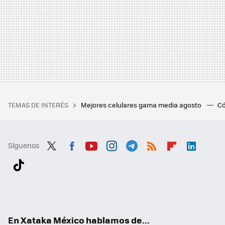
TEMAS DE INTERÉS
Mejores celulares gama media agosto
Có
Síguenos
Twit
Fac
You
Inst
Tele
RSS
Flip
Link
ter
ebo
tub
agr
gra
boa
edI
Tikt
ok
e
am
m
rd
n
ok
En Xataka México hablamos de...