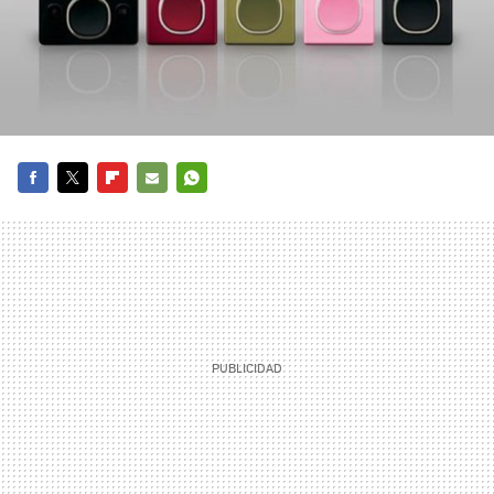
FACEBOOK
TWITTER
FLIPBOARD
E-
WHATSAPP
MAIL