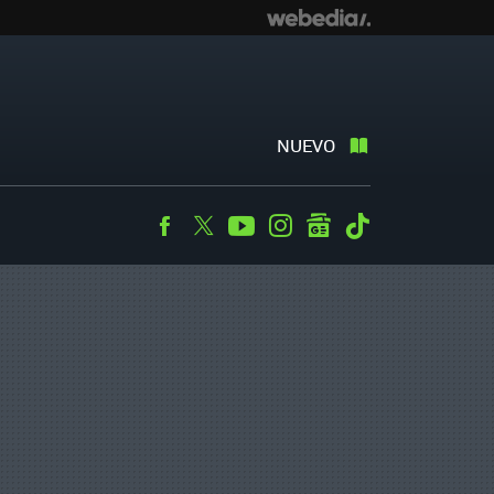
NUEVO
Facebook
Twitter
Youtube
Instagram
googlenews
Tiktok