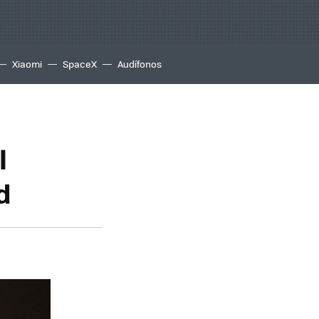
Xiaomi
SpaceX
Audífonos
l
d