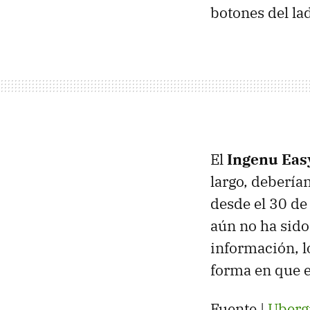
botones del la
El
Ingenu Eas
largo, debería
desde el 30 de
aún no ha sido
información, l
forma en que es
Fuente |
Uberg