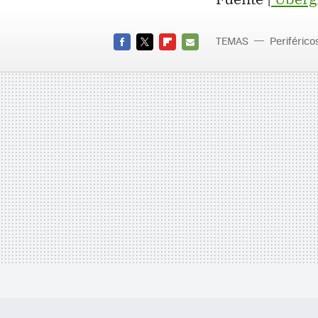
TEMAS
Periférico
FACEBOOK
TWITTER
FLIPBOARD
E-
MAIL