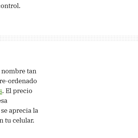
ontrol.
e nombre tan
 pre-ordenado
s
. El precio
esa
se aprecia la
n tu celular.