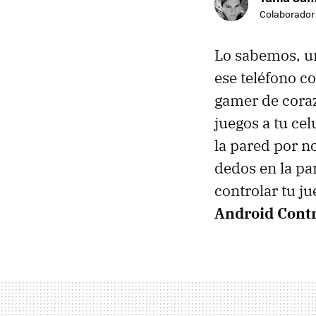
Colaborador
Lo sabemos, un
ese teléfono c
gamer de coraz
juegos a tu ce
la pared por n
dedos en la pa
controlar tu j
Android Contr