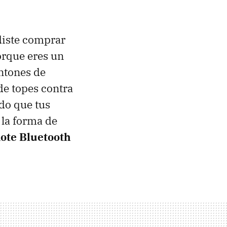
diste comprar
orque eres un
ntones de
de topes contra
ado que tus
 la forma de
ote Bluetooth