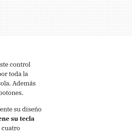
ste control
or toda la
nsola. Además
botones.
mente su diseño
ene su tecla
 cuatro