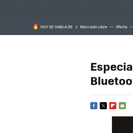
HOY SE HABLA DE
Mercado Libre
Oferta
Especia
Bluetoo
FACEBOOK
TWITTER
FLIPBOARD
E-
MAIL