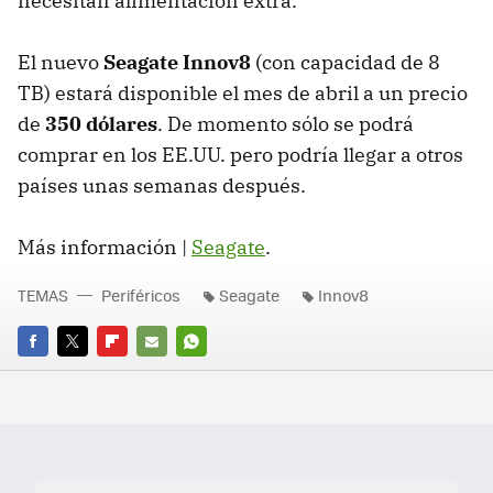
necesitan alimentación extra.
El nuevo
Seagate Innov8
(con capacidad de 8
TB) estará disponible el mes de abril a un precio
de
350 dólares
. De momento sólo se podrá
comprar en los EE.UU. pero podría llegar a otros
países unas semanas después.
Más información |
Seagate
.
TEMAS
Periféricos
Seagate
Innov8
FACEBOOK
TWITTER
FLIPBOARD
E-
WHATSAPP
MAIL