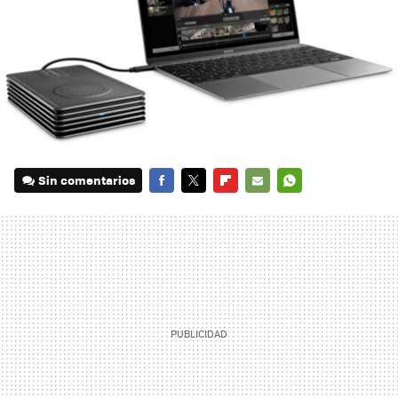
Sin comentarios
FACEBOOK
TWITTER
FLIPBOARD
E-
WHATSAPP
MAIL