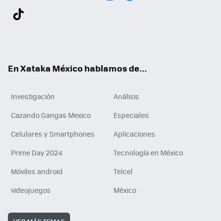
Twit
Fac
You
Inst
Tele
RSS
Flip
Link
ter
ebo
tub
agr
gra
boa
edI
Tikt
ok
e
am
m
rd
n
ok
En Xataka México hablamos de...
Investigación
Análisis
Cazando Gangas Mexico
Especiales
Celulares y Smartphones
Aplicaciones
Prime Day 2024
Tecnología en México
Móviles android
Telcel
videojuegos
México