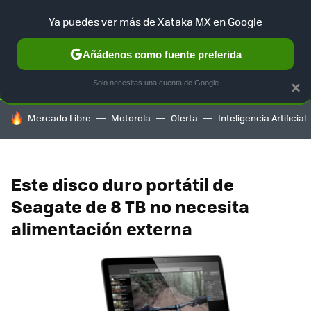
Ya puedes ver más de Xataka MX en Google
SELECCIÓN
GAMING
HOME
AUTO
TERRITORIO SAM
Añádenos como fuente preferida
Solo necesitas una cuenta de Google
×
HOY SE HABLA DE
Mercado Libre
Motorola
Oferta
Inteligencia Artificial
Este disco duro portátil de
Seagate de 8 TB no necesita
alimentación externa