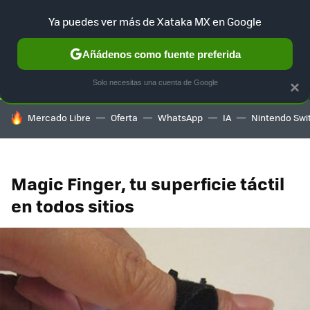
Ya puedes ver más de Xataka MX en Google
SELECCIÓN
GAMING
HOME
AUTO
TERRITORIO SAM
Añádenos como fuente preferida
Solo necesitas una cuenta de Google
×
HOY SE HABLA DE
Mercado Libre
Oferta
WhatsApp
IA
Nintendo Swi
Magic Finger, tu superficie táctil
en todos sitios