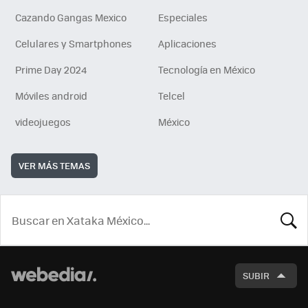
Cazando Gangas Mexico
Especiales
Celulares y Smartphones
Aplicaciones
Prime Day 2024
Tecnología en México
Móviles android
Telcel
videojuegos
México
VER MÁS TEMAS
BUSCA
SUBIR