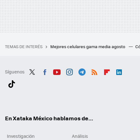
TEMAS DE INTERÉS
Mejores celulares gama media agosto
Có
Síguenos
Twit
Fac
You
Inst
Tele
RSS
Flip
Link
ter
ebo
tub
agr
gra
boa
edI
Tikt
ok
e
am
m
rd
n
ok
En Xataka México hablamos de...
Investigación
Análisis