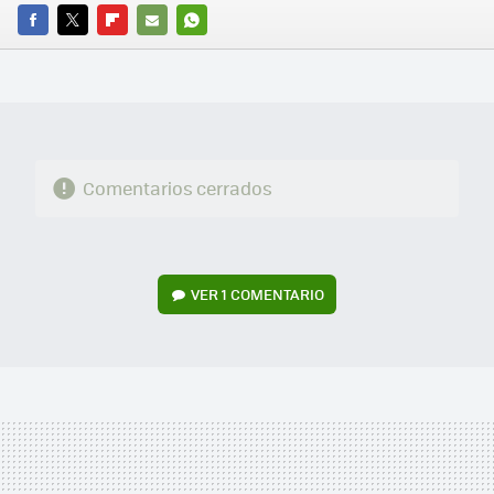
FACEBOOK
TWITTER
FLIPBOARD
E-
WHATSAPP
MAIL
Comentarios cerrados
VER
1 COMENTARIO