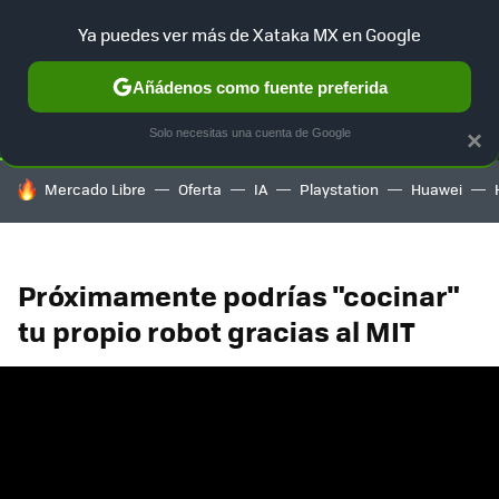
Ya puedes ver más de Xataka MX en Google
SELECCIÓN
GAMING
HOME
AUTO
TERRITORIO SAM
Añádenos como fuente preferida
Solo necesitas una cuenta de Google
×
HOY SE HABLA DE
Mercado Libre
Oferta
IA
Playstation
Huawei
Próximamente podrías "cocinar"
tu propio robot gracias al MIT