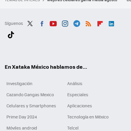
Síguenos
Twit
Fac
You
Inst
Tele
RSS
Flip
Link
ter
ebo
tub
agr
gra
boa
edI
Tikt
ok
e
am
m
rd
n
ok
En Xataka México hablamos de...
Investigación
Análisis
Cazando Gangas Mexico
Especiales
Celulares y Smartphones
Aplicaciones
Prime Day 2024
Tecnología en México
Móviles android
Telcel