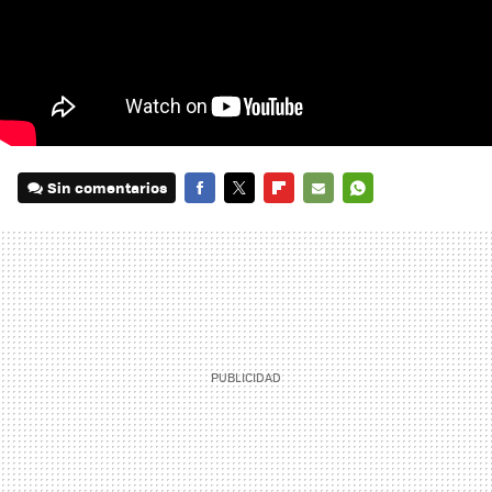
Sin comentarios
FACEBOOK
TWITTER
FLIPBOARD
E-
WHATSAPP
MAIL