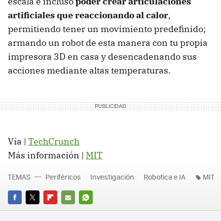
escala e incluso
poder crear articulaciones
artificiales que reaccionando al calor
,
permitiendo tener un movimiento predefinido;
armando un robot de esta manera con tu propia
impresora 3D en casa y desencadenando sus
acciones mediante altas temperaturas.
Vía |
TechCrunch
Más información |
MIT
TEMAS
Periféricos
Investigación
Robotica e IA
MIT
FACEBOOK
TWITTER
FLIPBOARD
E-
WHATSAPP