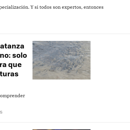
specialización. Y si todos son expertos, entonces
matanza
no: solo
ra que
aturas
 comprender
S