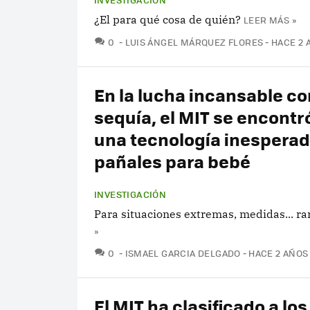
¿El para qué cosa de quién?
LEER MÁS »
COMENTARIOS
0
LUIS ÁNGEL MÁRQUEZ FLORES
HACE 2 
En la lucha incansable co
sequía, el MIT se encontr
una tecnología inesperad
pañales para bebé
INVESTIGACIÓN
Para situaciones extremas, medidas... ra
»
COMENTARIOS
0
ISMAEL GARCIA DELGADO
HACE 2 AÑOS
El MIT ha clasificado a los