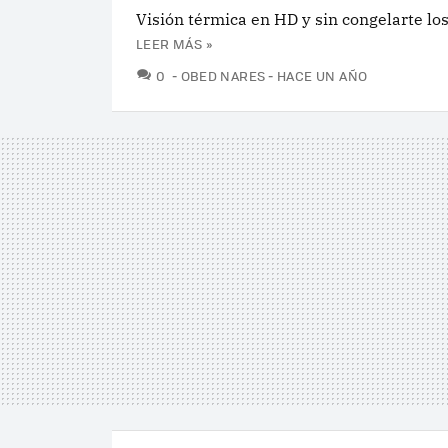
Visión térmica en HD y sin congelarte lo
LEER MÁS »
COMENTARIOS
0
OBED NARES
HACE UN AÑO