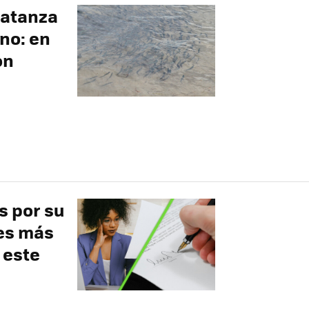
matanza
no: en
on
s por su
 es más
 este