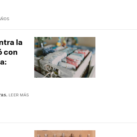
AÑOS
ntra la
ó con
a:
ras.
LEER MÁS