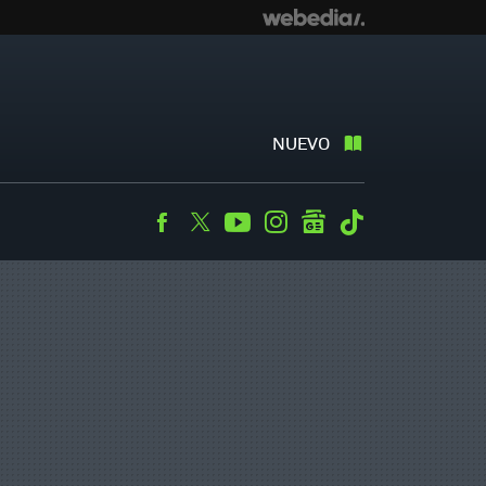
NUEVO
Facebook
Twitter
Youtube
Instagram
googlenews
Tiktok