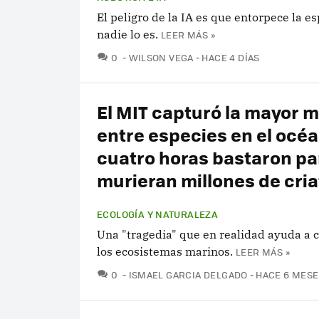
El peligro de la IA es que entorpece la e
nadie lo es.
LEER MÁS »
COMENTARIOS
0
WILSON VEGA
HACE 4 DÍAS
El MIT capturó la mayor 
entre especies en el océa
cuatro horas bastaron pa
murieran millones de cri
ECOLOGÍA Y NATURALEZA
Una "tragedia" que en realidad ayuda a
los ecosistemas marinos.
LEER MÁS »
COMENTARIOS
0
ISMAEL GARCIA DELGADO
HACE 6 MESE