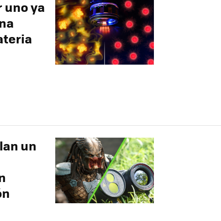
r uno ya
una
ateria
llan un
n
ón