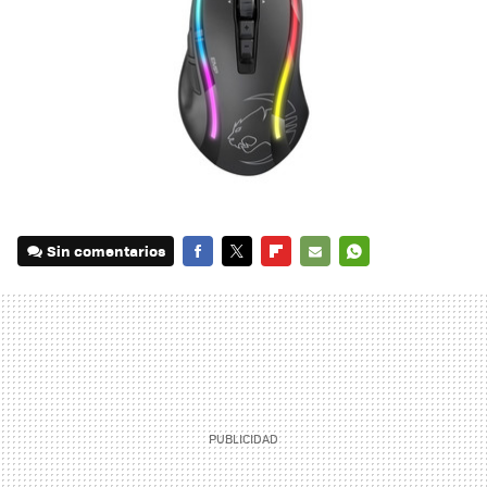
Sin comentarios
FACEBOOK
TWITTER
FLIPBOARD
E-
WHATSAPP
MAIL