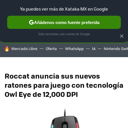
Ya puedes ver más de Xataka MX en Google
MENÚ
NUEVO
Añádenos como fuente preferida
SELECCIÓN
GAMING
HOME
AUTO
TERRITORIO SAM
Solo necesitas una cuenta de Google
×
HOY SE HABLA DE
Mercado Libre
Oferta
WhatsApp
IA
Nintendo Swi
Roccat anuncia sus nuevos
ratones para juego con tecnología
Owl Eye de 12,000 DPI