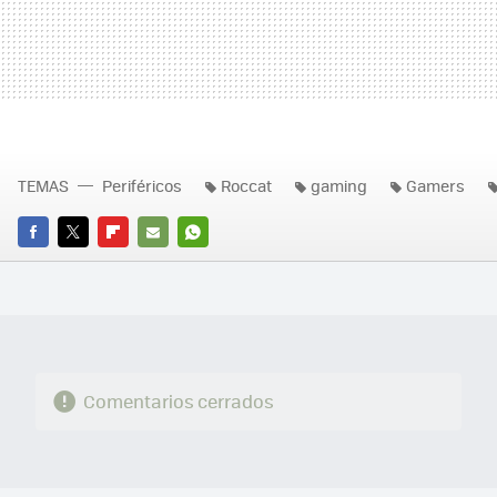
TEMAS
Periféricos
Roccat
gaming
Gamers
FACEBOOK
TWITTER
FLIPBOARD
E-
WHATSAPP
MAIL
Comentarios cerrados