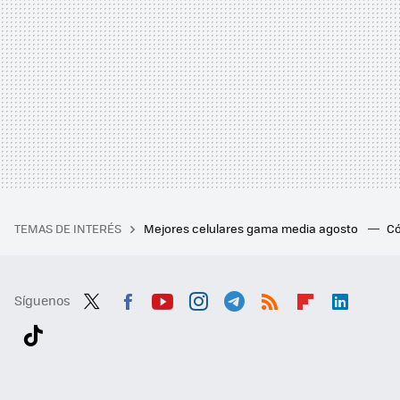
TEMAS DE INTERÉS
Mejores celulares gama media agosto
Có
Síguenos
Twit
Fac
You
Inst
Tele
RSS
Flip
Link
ter
ebo
tub
agr
gra
boa
edI
Tikt
ok
e
am
m
rd
n
ok