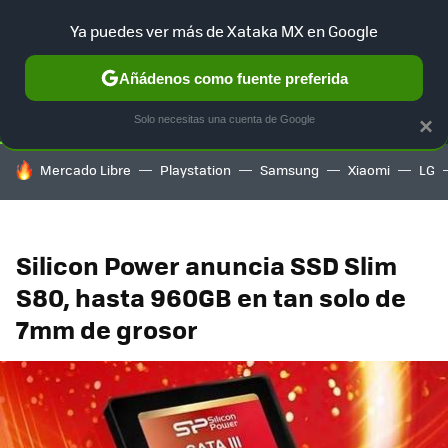
Ya puedes ver más de Xataka MX en Google
SELECCIÓN
GAMING
HOME
AUTO
TERRITORIO SAM
Añádenos como fuente preferida
Solo necesitas una cuenta de Google
×
HOY SE HABLA DE
Mercado Libre
Playstation
Samsung
Xiaomi
LG
Silicon Power anuncia SSD Slim
S80, hasta 960GB en tan solo de
7mm de grosor