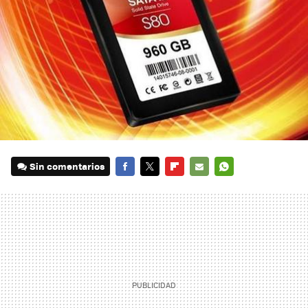
Sin comentarios
FACEBOOK
TWITTER
FLIPBOARD
E-
WHATSAPP
MAIL