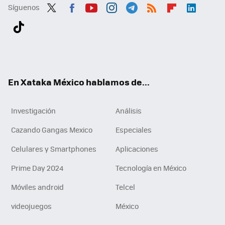
Síguenos
Twit
Fac
You
Inst
Tele
RSS
Flip
Link
ter
ebo
tub
agr
gra
boa
edI
Tikt
ok
e
am
m
rd
n
ok
En Xataka México hablamos de...
Investigación
Análisis
Cazando Gangas Mexico
Especiales
Celulares y Smartphones
Aplicaciones
Prime Day 2024
Tecnología en México
Móviles android
Telcel
videojuegos
México