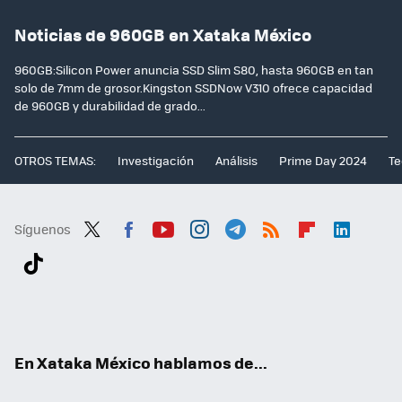
Noticias de 960GB en Xataka México
960GB:Silicon Power anuncia SSD Slim S80, hasta 960GB en tan
solo de 7mm de grosor.Kingston SSDNow V310 ofrece capacidad
de 960GB y durabilidad de grado...
OTROS TEMAS:
Investigación
Análisis
Prime Day 2024
Te
Síguenos
Twit
Fac
You
Inst
Tele
RSS
Flip
Link
ter
ebo
tub
agr
gra
boa
edI
Tikt
ok
e
am
m
rd
n
ok
En Xataka México hablamos de...