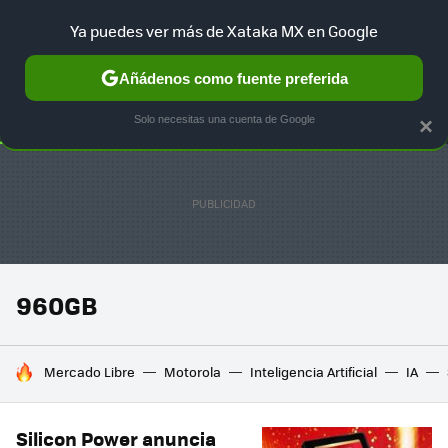
Ya puedes ver más de Xataka MX en Google
SELECCIÓN
GAMING
HOME
AUTO
TERRITORIO SAM
Añádenos como fuente preferida
Solo necesitas una cuenta de Google
×
960GB
HOY SE HABLA DE
Mercado Libre
Motorola
Inteligencia Artificial
IA
Silicon Power anuncia