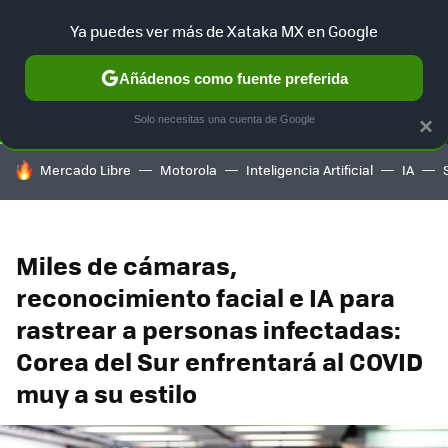
Ya puedes ver más de Xataka MX en Google
SELECCIÓN
GAMING
HOME
AUTO
TERRITORIO SAM
Añádenos como fuente preferida
Solo necesitas una cuenta de Google
×
HOY SE HABLA DE
Mercado Libre
Motorola
Inteligencia Artificial
IA
Miles de cámaras,
reconocimiento facial e IA para
rastrear a personas infectadas:
Corea del Sur enfrentará al COVID
muy a su estilo