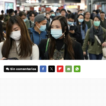
Sin comentarios
FACEBOOK
TWITTER
FLIPBOARD
E-
WHATSAPP
MAIL