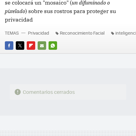
se colocará un "mosaico" (
un difuminado o
pixelado
) sobre sus rostros para proteger su
privacidad
TEMAS
Privacidad
Reconocimiento Facial
inteligenci
FACEBOOK
TWITTER
FLIPBOARD
E-
WHATSAPP
MAIL
Comentarios cerrados