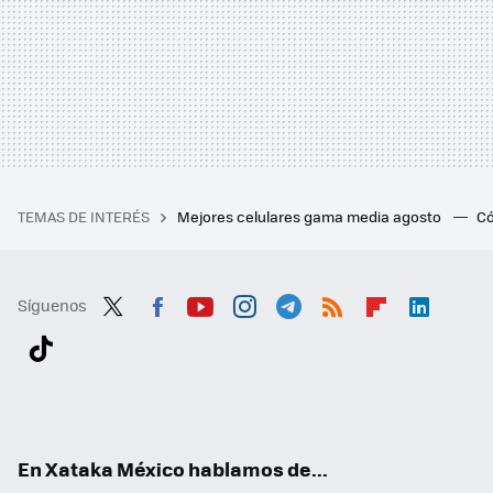
TEMAS DE INTERÉS
Mejores celulares gama media agosto
Có
Síguenos
Twit
Fac
You
Inst
Tele
RSS
Flip
Link
ter
ebo
tub
agr
gra
boa
edI
Tikt
ok
e
am
m
rd
n
ok
En Xataka México hablamos de...