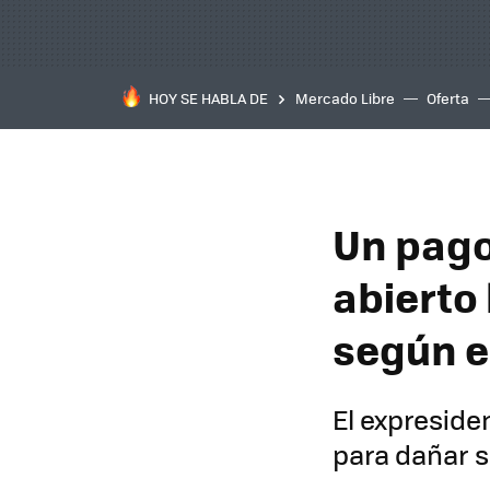
HOY SE HABLA DE
Mercado Libre
Oferta
Un pago
abierto
según e
El expreside
para dañar s