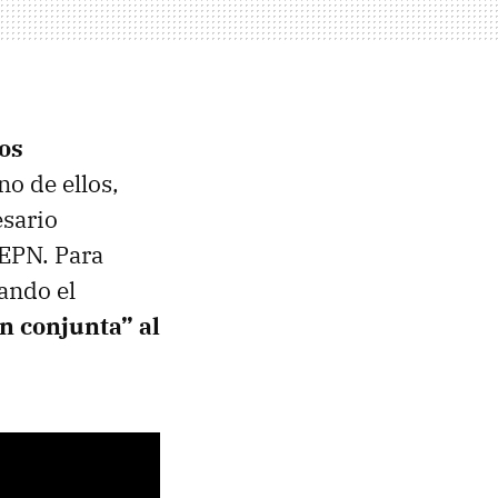
ios
no de ellos,
esario
 EPN. Para
lando el
n conjunta” al