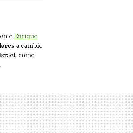
dente
Enrique
lares
a cambio
Israel, como
.