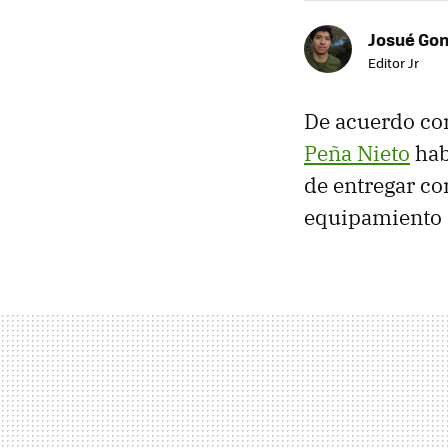
Josué Go
Editor Jr
De acuerdo con
Peña Nieto
hab
de entregar co
equipamiento m