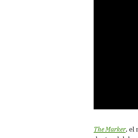
The Marker
, el