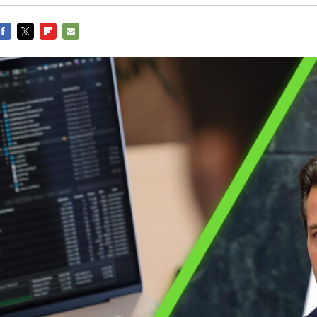
FACEBOOK
TWITTER
FLIPBOARD
E-
MAIL