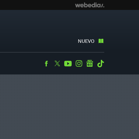
NUEVO
Facebook
Twitter
Youtube
Instagram
googlenews
Tiktok