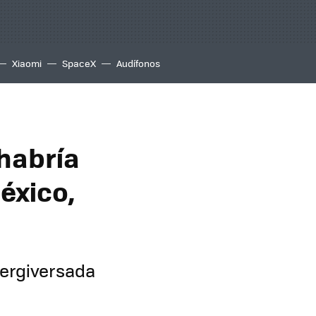
Xiaomi
SpaceX
Audífonos
habría
éxico,
tergiversada