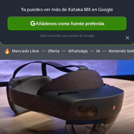
Ya puedes ver más de Xataka MX en Google
SELECCIÓN
GAMING
HOME
AUTO
TERRITORIO SAM
Añádenos como fuente preferida
Solo necesitas una cuenta de Google
×
HOY SE HABLA DE
Mercado Libre
Oferta
WhatsApp
IA
Nintendo Swi