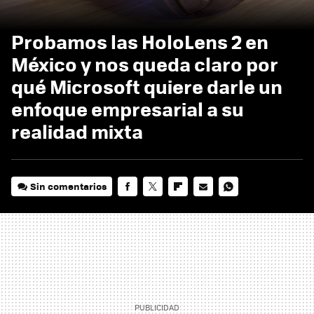
Probamos las HoloLens 2 en
México y nos queda claro por
qué Microsoft quiere darle un
enfoque empresarial a su
realidad mixta
Sin comentarios
FACEBOOK
TWITTER
FLIPBOARD
E-
WHATSAPP
MAIL