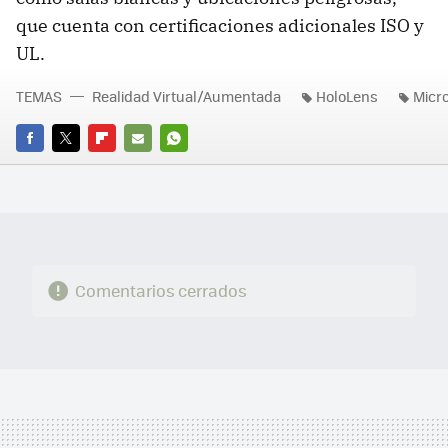
que cuenta con certificaciones adicionales ISO y
UL.
TEMAS
Realidad Virtual/Aumentada
HoloLens
Micro
FACEBOOK
TWITTER
FLIPBOARD
E-
WHATSAPP
MAIL
Comentarios cerrados