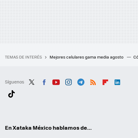
TEMAS DE INTERÉS
Mejores celulares gama media agosto
Có
Síguenos
Twit
Fac
You
Inst
Tele
RSS
Flip
Link
ter
ebo
tub
agr
gra
boa
edI
Tikt
ok
e
am
m
rd
n
ok
En Xataka México hablamos de...