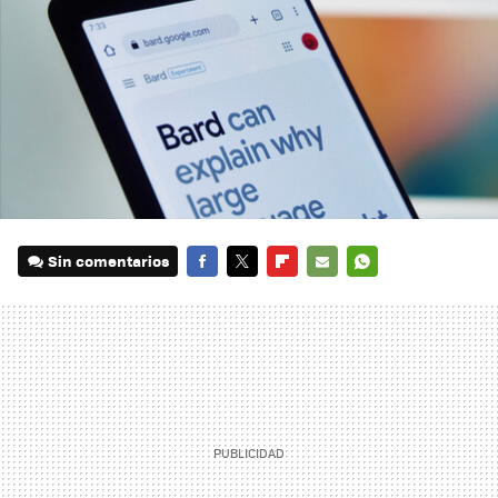
Sin comentarios
FACEBOOK
TWITTER
FLIPBOARD
E-
WHATSAPP
MAIL