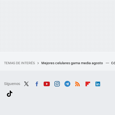
TEMAS DE INTERÉS
Mejores celulares gama media agosto
Có
Síguenos
Twit
Fac
You
Inst
Tele
RSS
Flip
Link
ter
ebo
tub
agr
gra
boa
edI
Tikt
ok
e
am
m
rd
n
ok