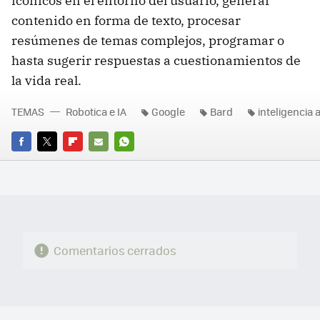
icónicos en el entorno del usuario, generar
contenido en forma de texto, procesar
resúmenes de temas complejos, programar o
hasta sugerir respuestas a cuestionamientos de
la vida real.
TEMAS
Robotica e IA
Google
Bard
inteligencia ar
FACEBOOK
TWITTER
FLIPBOARD
E-
WHATSAPP
MAIL
Comentarios cerrados