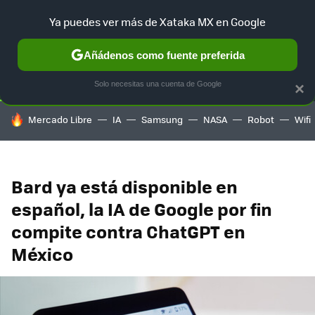
Ya puedes ver más de Xataka MX en Google
SELECCIÓN
GAMING
HOME
AUTO
TERRITORIO SAM
Añádenos como fuente preferida
Solo necesitas una cuenta de Google
×
HOY SE HABLA DE
Mercado Libre
IA
Samsung
NASA
Robot
Wifi
Bard ya está disponible en
español, la IA de Google por fin
compite contra ChatGPT en
México