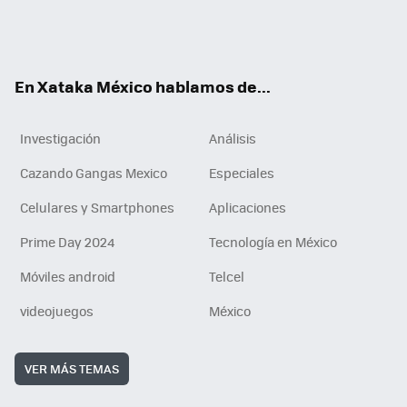
ter
ebo
tub
agr
gra
boa
edI
Tikt
ok
e
am
m
rd
n
ok
En Xataka México hablamos de...
Investigación
Análisis
Cazando Gangas Mexico
Especiales
Celulares y Smartphones
Aplicaciones
Prime Day 2024
Tecnología en México
Móviles android
Telcel
videojuegos
México
VER MÁS TEMAS