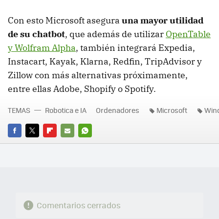
Con esto Microsoft asegura
una mayor utilidad
de su chatbot
, que además de utilizar
OpenTable
y Wolfram Alpha
, también integrará Expedia,
Instacart, Kayak, Klarna, Redfin, TripAdvisor y
Zillow con más alternativas próximamente,
entre ellas Adobe, Shopify o Spotify.
TEMAS
Robotica e IA
Ordenadores
Microsoft
Wind
FACEBOOK
TWITTER
FLIPBOARD
E-
WHATSAPP
MAIL
Comentarios cerrados