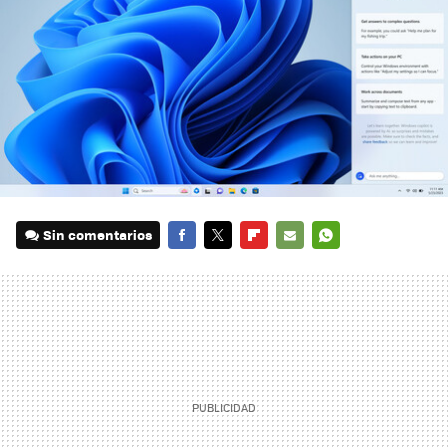
Sin comentarios
FACEBOOK
TWITTER
FLIPBOARD
E-
WHATSAPP
MAIL