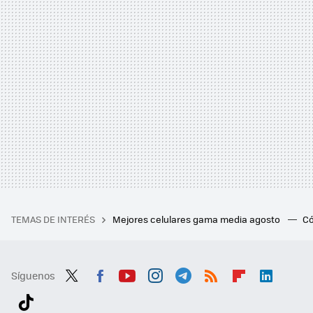
TEMAS DE INTERÉS
Mejores celulares gama media agosto
Có
Síguenos
Twit
Fac
You
Inst
Tele
RSS
Flip
Link