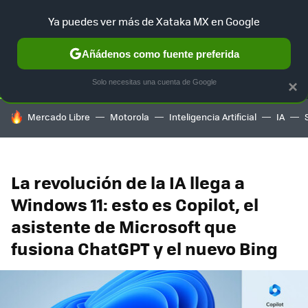
Ya puedes ver más de Xataka MX en Google
SELECCIÓN
GAMING
HOME
AUTO
TERRITORIO SAM
Añádenos como fuente preferida
Solo necesitas una cuenta de Google
×
HOY SE HABLA DE
Mercado Libre
Motorola
Inteligencia Artificial
IA
La revolución de la IA llega a
Windows 11: esto es Copilot, el
asistente de Microsoft que
fusiona ChatGPT y el nuevo Bing