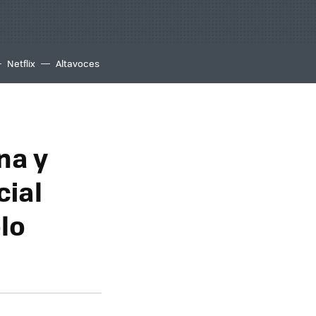
Netflix
Altavoces
na y
cial
lo