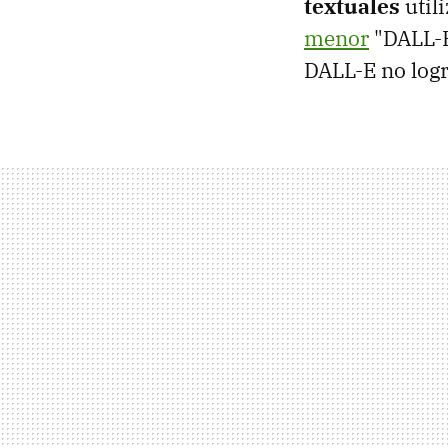
textuales
util
menor
"DALL-E 
DALL-E no logr