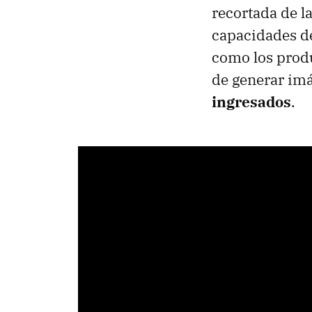
recortada de l
capacidades de
como los produ
de generar im
ingresados
.