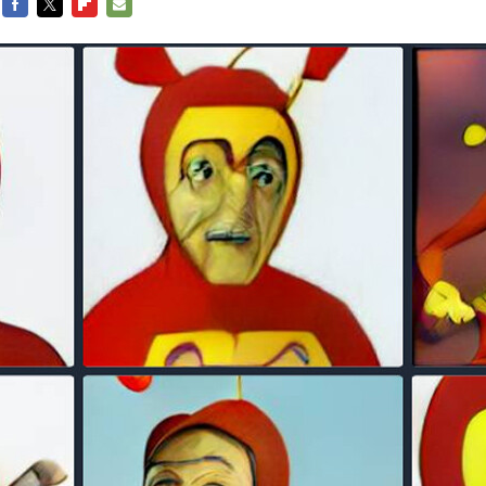
FACEBOOK
TWITTER
FLIPBOARD
E-
MAIL