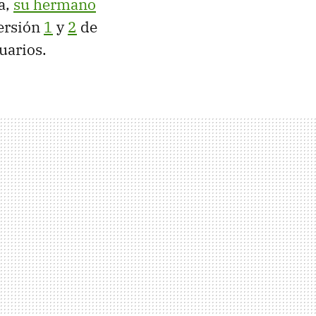
a,
su hermano
versión
1
y
2
de
uarios.