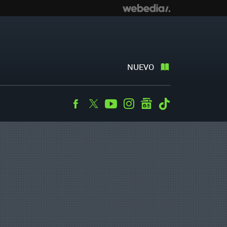
NUEVO
Facebook
Twitter
Youtube
Instagram
googlenews
Tiktok