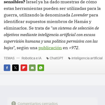
sensibles?
Israel ya ha dado muestras de cómo
estas herramientas pueden ser utilizadas para la
guerra, utilizando la denominada
Lavender
para
identificar supuestos miembros de Hamás y
eliminarlos. Se trata de "
un sistema de selección de
objetivos mediante inteligencia artificial con escasa
supervisión humana y una política permisiva con las
bajas
", según una
publicación
en
+972
.
TEMAS
Robotica e IA
ChatGPT
inteligencia artificial
FACEBOOK
TWITTER
FLIPBOARD
E-
WHATSAPP
MAIL
Comentarios cerrados