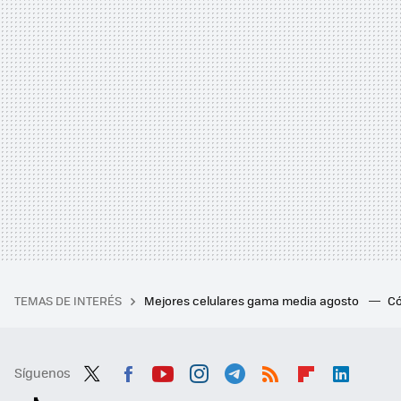
TEMAS DE INTERÉS
Mejores celulares gama media agosto
Có
Síguenos
Twit
Fac
You
Inst
Tele
RSS
Flip
Link