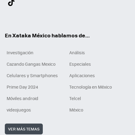
ter
ebo
tub
agr
gra
boa
edI
Tikt
ok
e
am
m
rd
n
ok
En Xataka México hablamos de...
Investigación
Análisis
Cazando Gangas Mexico
Especiales
Celulares y Smartphones
Aplicaciones
Prime Day 2024
Tecnología en México
Móviles android
Telcel
videojuegos
México
VER MÁS TEMAS