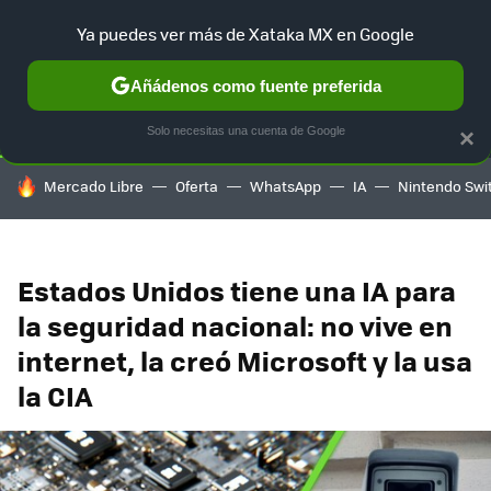
Ya puedes ver más de Xataka MX en Google
SELECCIÓN
GAMING
HOME
AUTO
TERRITORIO SAM
Añádenos como fuente preferida
Solo necesitas una cuenta de Google
×
HOY SE HABLA DE
Mercado Libre
Oferta
WhatsApp
IA
Nintendo Swi
Estados Unidos tiene una IA para
la seguridad nacional: no vive en
internet, la creó Microsoft y la usa
la CIA