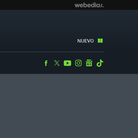
NUEVO
Facebook
Twitter
Youtube
Instagram
googlenews
Tiktok