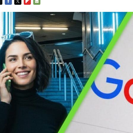
FACEBOOK
TWITTER
FLIPBOARD
E-
MAIL