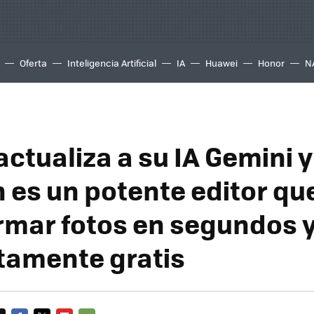
Oferta
Inteligencia Artificial
IA
Huawei
Honor
N
actualiza a su IA Gemini 
 es un potente editor qu
rmar fotos en segundos 
amente gratis