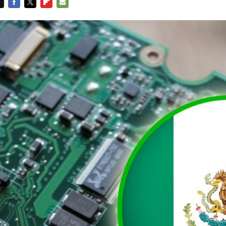
FACEBOOK
TWITTER
FLIPBOARD
E-
MAIL