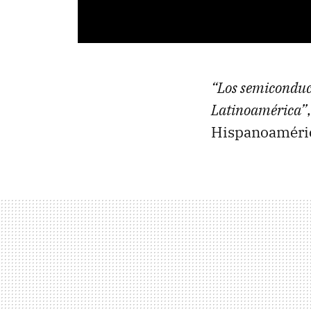
“Los semiconduct
Latinoamérica”
Hispanoaméric