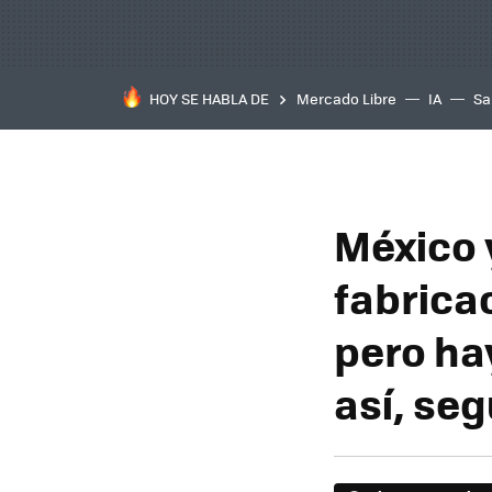
HOY SE HABLA DE
Mercado Libre
IA
Sa
México y
fabrica
pero ha
así, seg