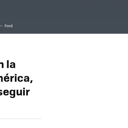
Ford
n la
mérica,
seguir