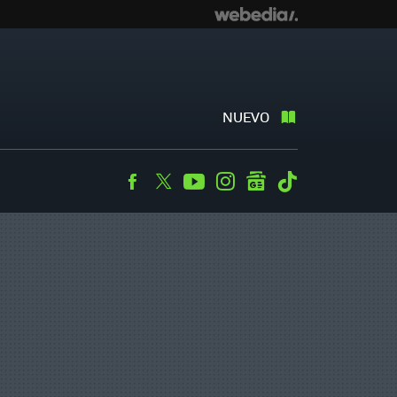
NUEVO
Facebook
Twitter
Youtube
Instagram
googlenews
Tiktok