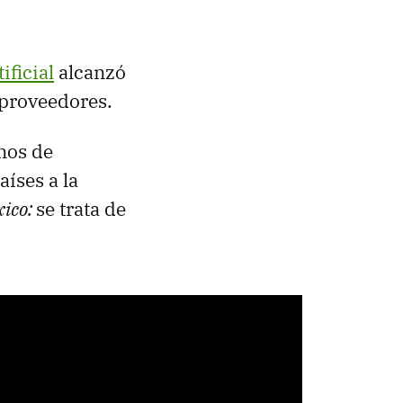
ificial
alcanzó
 proveedores.
nos de
aíses a la
xico:
se trata de