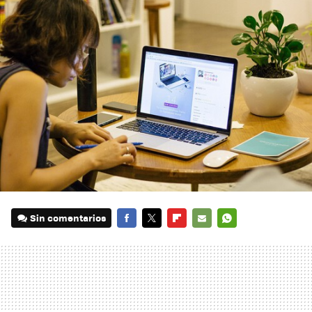
Sin comentarios
FACEBOOK
TWITTER
FLIPBOARD
E-
WHATSAPP
MAIL