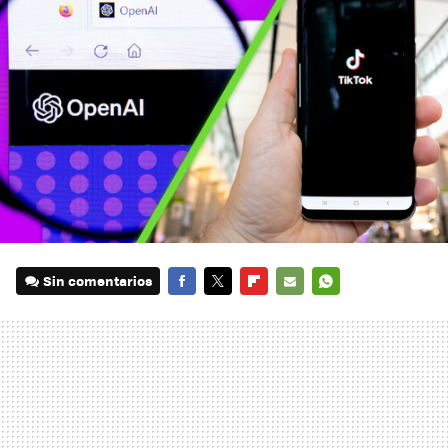
Sin comentarios
FACEBOOK
TWITTER
FLIPBOARD
E-
WHATSAPP
MAIL