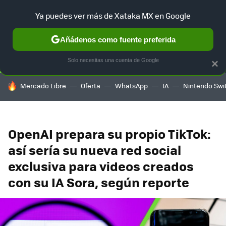
Ya puedes ver más de Xataka MX en Google
SELECCIÓN
GAMING
HOME
AUTO
TERRITORIO SAM
Añádenos como fuente preferida
Solo necesitas una cuenta de Google
×
HOY SE HABLA DE
Mercado Libre
Oferta
WhatsApp
IA
Nintendo Swi
OpenAI prepara su propio TikTok:
así sería su nueva red social
exclusiva para videos creados
con su IA Sora, según reporte