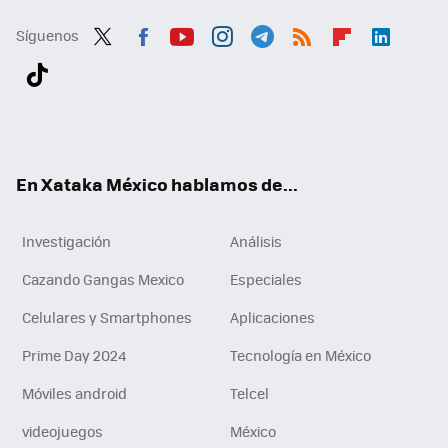
Síguenos
Twit
Fac
You
Inst
Tele
RSS
Flip
Link
ter
ebo
tub
agr
gra
boa
edI
Tikt
ok
e
am
m
rd
n
ok
En Xataka México hablamos de...
Investigación
Análisis
Cazando Gangas Mexico
Especiales
Celulares y Smartphones
Aplicaciones
Prime Day 2024
Tecnología en México
Móviles android
Telcel
videojuegos
México