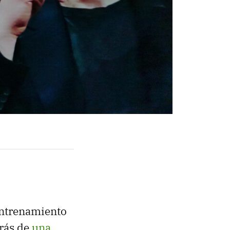
entrenamiento
trás de
una