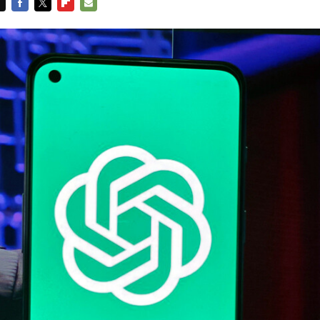
FACEBOOK
TWITTER
FLIPBOARD
E-
MAIL