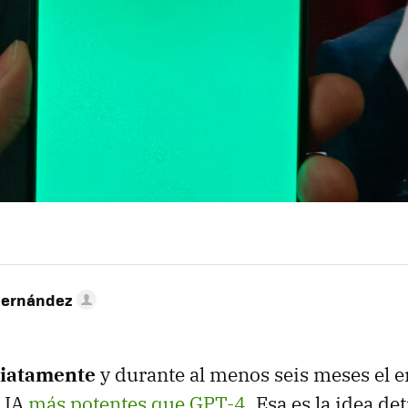
Hernández
diatamente
y durante al menos seis meses el 
e IA
más potentes que GPT-4
. Esa es la idea de