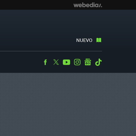
NUEVO
Facebook
Twitter
Youtube
Instagram
googlenews
Tiktok