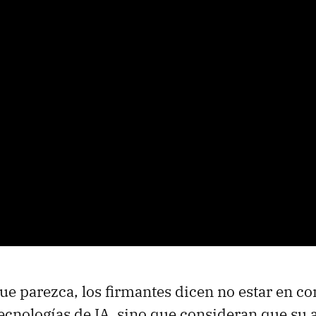
ue parezca, los firmantes dicen no estar en co
tecnologías de IA, sino que consideran que su