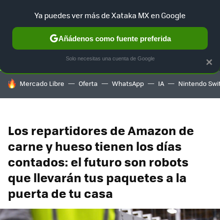
Ya puedes ver más de Xataka MX en Google
SELECCIÓN
GAMING
HOME
AUTO
TERRITORIO SAM
Añádenos como fuente preferida
Solo necesitas una cuenta de Google
×
HOY SE HABLA DE
Mercado Libre
Oferta
WhatsApp
IA
Nintendo Swi
Los repartidores de Amazon de
carne y hueso tienen los días
contados: el futuro son robots
que llevarán tus paquetes a la
puerta de tu casa