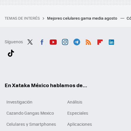
TEMAS DE INTERÉS
Mejores celulares gama media agosto
Có
Síguenos
Twit
Fac
You
Inst
Tele
RSS
Flip
Link
ter
ebo
tub
agr
gra
boa
edI
Tikt
ok
e
am
m
rd
n
ok
En Xataka México hablamos de...
Investigación
Análisis
Cazando Gangas Mexico
Especiales
Celulares y Smartphones
Aplicaciones