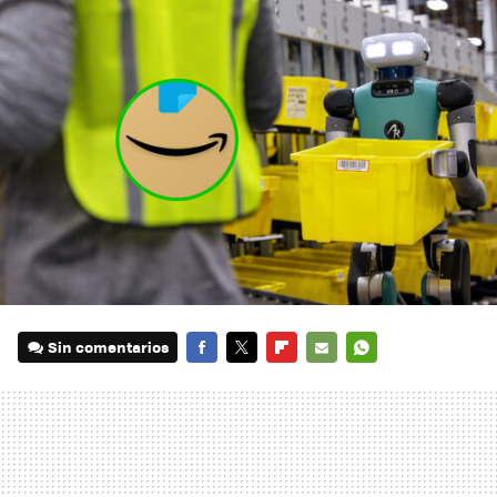
Sin comentarios
FACEBOOK
TWITTER
FLIPBOARD
E-
WHATSAPP
MAIL