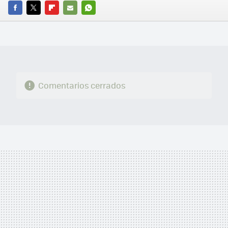
FACEBOOK
TWITTER
FLIPBOARD
E-
WHATSAPP
MAIL
Comentarios cerrados