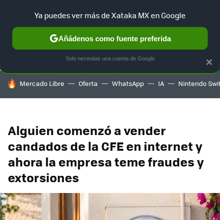
Ya puedes ver más de Xataka MX en Google
SELECCIÓN
GAMING
HOME
AUTO
TERRITORIO SAM
Añádenos como fuente preferida
Solo necesitas una cuenta de Google
×
HOY SE HABLA DE
Mercado Libre
Oferta
WhatsApp
IA
Nintendo Swi
Alguien comenzó a vender
candados de la CFE en internet y
ahora la empresa teme fraudes y
extorsiones