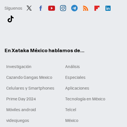
Síguenos
Twit
Fac
You
Inst
Tele
RSS
Flip
Link
ter
ebo
tub
agr
gra
boa
edI
Tikt
ok
e
am
m
rd
n
ok
En Xataka México hablamos de...
Investigación
Análisis
Cazando Gangas Mexico
Especiales
Celulares y Smartphones
Aplicaciones
Prime Day 2024
Tecnología en México
Móviles android
Telcel
videojuegos
México