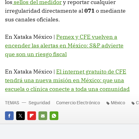
los
sellos del medidor
y reportar cualquier
irregularidad directamente al
071
o mediante
sus canales oficiales.
En Xataka México |
Pemex y CFE vuelven a
encender las alertas en México: S&P advierte
que son un riesgo fiscal
En Xataka México |
El internet gratuito de CFE
tendrá una nueva misión en México: que una
escuela o clínica conecte a toda una comunidad
TEMAS
Seguridad
Comercio Electrónico
México
C
FACEBOOK
TWITTER
FLIPBOARD
E-
WHATSAPP
MAIL