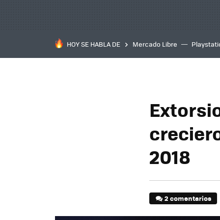
HOY SE HABLA DE
Mercado Libre
Playstat
Extorsi
creciero
2018
2 comentarios