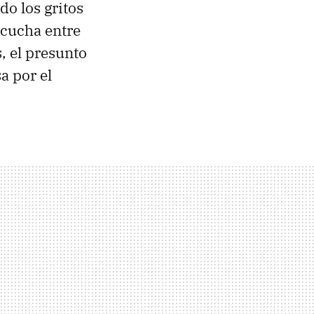
do los gritos
scucha entre
, el presunto
a por el