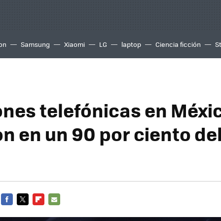
ion
Samsung
Xiaomi
LG
laptop
Ciencia ficción
S
ones telefónicas en Méxi
n en un 90 por ciento del
FACEBOOK
TWITTER
FLIPBOARD
E-