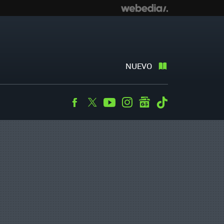
NUEVO
Facebook
Twitter
Youtube
Instagram
googlenews
Tiktok