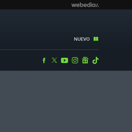
NUEVO
Facebook
Twitter
Youtube
Instagram
googlenews
Tiktok