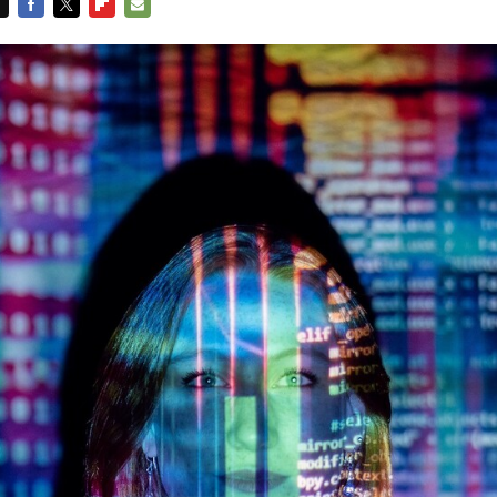
FACEBOOK
TWITTER
FLIPBOARD
E-
MAIL