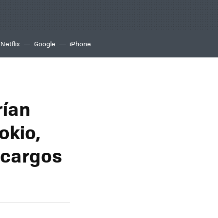
Netflix
Google
iPhone
rían
okio,
 cargos