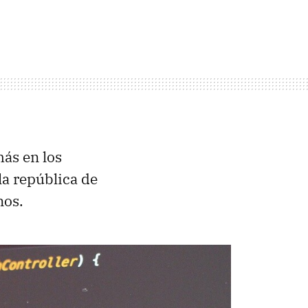
ás en los
 la república de
nos.