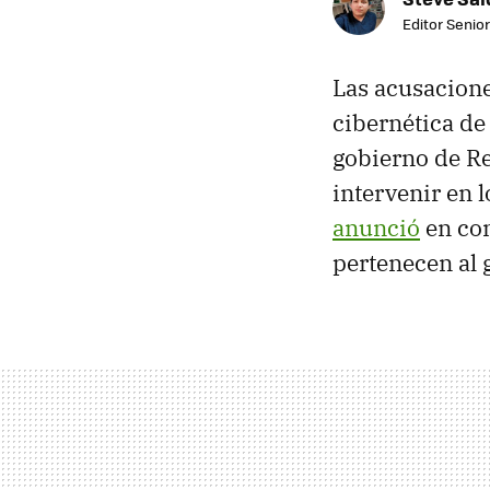
Editor Senior
Las acusacione
cibernética de
gobierno de R
intervenir en 
anunció
en con
pertenecen al 