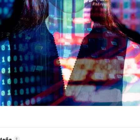
ldaña