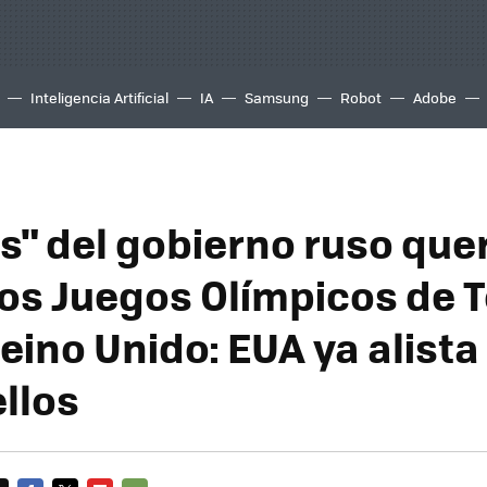
Inteligencia Artificial
IA
Samsung
Robot
Adobe
s" del gobierno ruso que
los Juegos Olímpicos de T
eino Unido: EUA ya alista
ellos