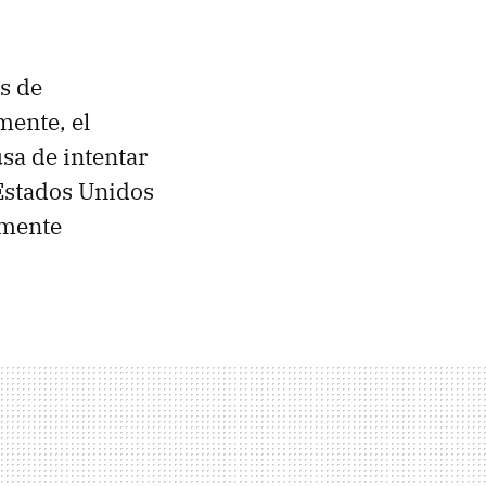
s de
mente, el
usa de intentar
 Estados Unidos
amente