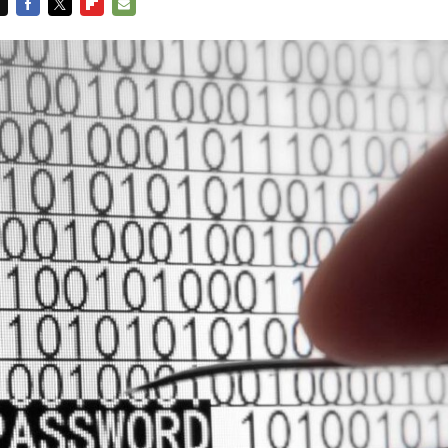
FACEBOOK
TWITTER
FLIPBOARD
E-
MAIL