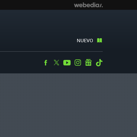
NUEVO
Facebook
Twitter
Youtube
Instagram
googlenews
Tiktok