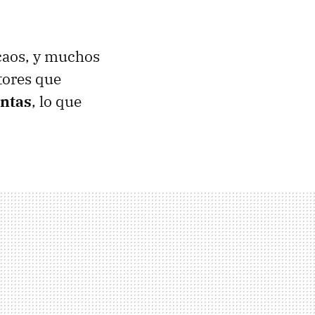
caos, y muchos
tores que
entas
, lo que