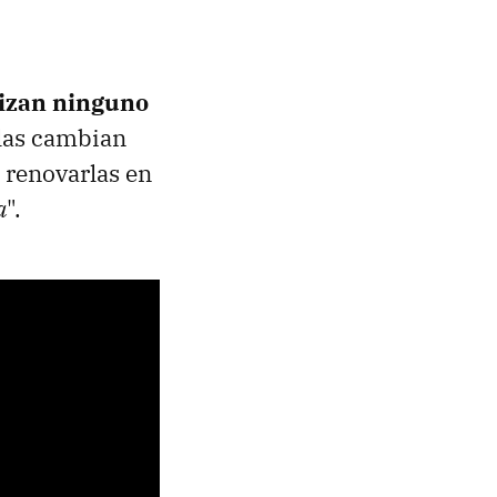
lizan ninguno
 las cambian
: renovarlas en
a
".