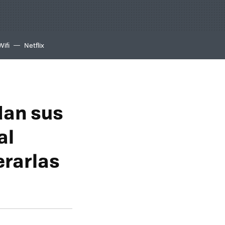
Wifi
Netflix
dan sus
al
erarlas