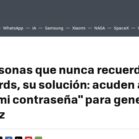
WhatsApp
IA
Samsung
Xiaomi
NASA
SpaceX
sonas que nunca recuer
ds, su solución: acuden 
 mi contraseña" para gen
z