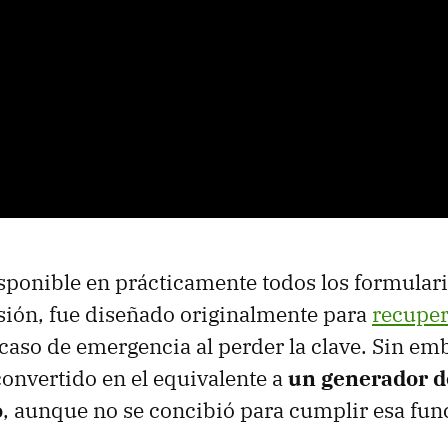
isponible en prácticamente todos los formulari
esión, fue diseñado originalmente para
recuper
caso de emergencia al perder la clave. Sin emb
convertido en el equivalente a
un generador d
o
, aunque no se concibió para cumplir esa fun