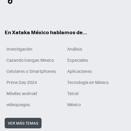
ter
ebo
tub
agr
gra
boa
edI
Tikt
ok
e
am
m
rd
n
ok
En Xataka México hablamos de...
Investigación
Análisis
Cazando Gangas Mexico
Especiales
Celulares y Smartphones
Aplicaciones
Prime Day 2024
Tecnología en México
Móviles android
Telcel
videojuegos
México
VER MÁS TEMAS