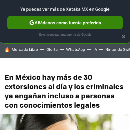
Ya puedes ver más de Xataka MX en Google
MENÚ
NUEVO
Añádenos como fuente preferida
SELECCIÓN
GAMING
HOME
AUTO
TERRITORIO SAM
Solo necesitas una cuenta de Google
×
HOY SE HABLA DE
Mercado Libre
Oferta
WhatsApp
IA
Nintendo Swi
En México hay más de 30
extorsiones al día y los criminales
ya engañan incluso a personas
con conocimientos legales