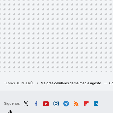
TEMAS DE INTERÉS
Mejores celulares gama media agosto
Có
Síguenos
Twit
Fac
You
Inst
Tele
RSS
Flip
Link