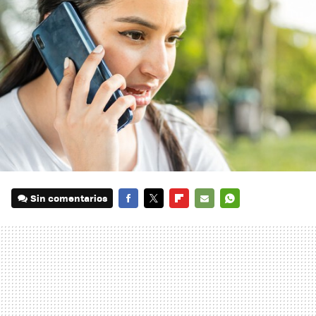
Sin comentarios
FACEBOOK
TWITTER
FLIPBOARD
E-
WHATSAPP
MAIL