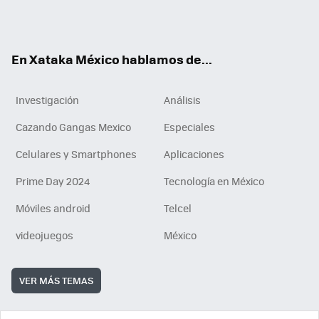
Tikt
ok
e
am
m
rd
n
ok
En Xataka México hablamos de...
Investigación
Análisis
Cazando Gangas Mexico
Especiales
Celulares y Smartphones
Aplicaciones
Prime Day 2024
Tecnología en México
Móviles android
Telcel
videojuegos
México
VER MÁS TEMAS