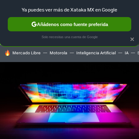
Ya puedes ver más de Xataka MX en Google
SELECCIÓN
GAMING
HOME
AUTO
TERRITORIO SAM
Añádenos como fuente preferida
Solo necesitas una cuenta de Google
×
HOY SE HABLA DE
Mercado Libre
Motorola
Inteligencia Artificial
IA