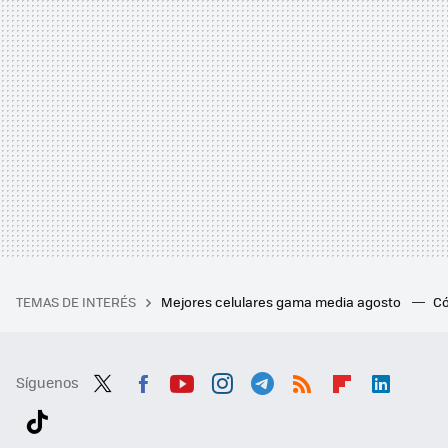
TEMAS DE INTERÉS
Mejores celulares gama media agosto
Có
Síguenos
Twit
Fac
You
Inst
Tele
RSS
Flip
Link
ter
ebo
tub
agr
gra
boa
edI