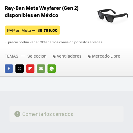
Ray-Ban Meta Wayfarer (Gen 2)
disponibles en México
PVP en Meta —
$
8,769.00
El precio podría variar. Obtenemos comisión por estos enlaces
TEMAS
Selección
ventiladores
Mercado Libre
FACEBOOK
TWITTER
FLIPBOARD
E-
WHATSAPP
MAIL
Comentarios cerrados