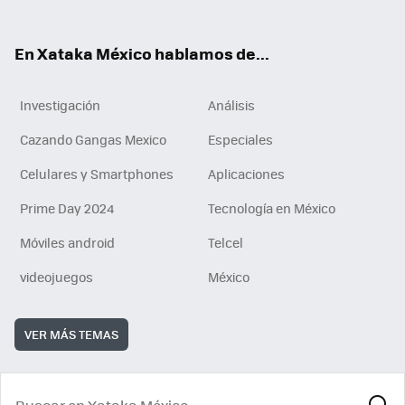
ok
e
am
m
rd
n
ok
En Xataka México hablamos de...
Investigación
Análisis
Cazando Gangas Mexico
Especiales
Celulares y Smartphones
Aplicaciones
Prime Day 2024
Tecnología en México
Móviles android
Telcel
videojuegos
México
VER MÁS TEMAS