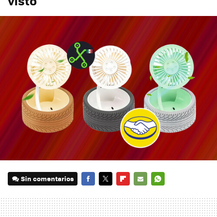
visto
Sin comentarios
FACEBOOK
TWITTER
FLIPBOARD
E-
WHATSAPP
MAIL