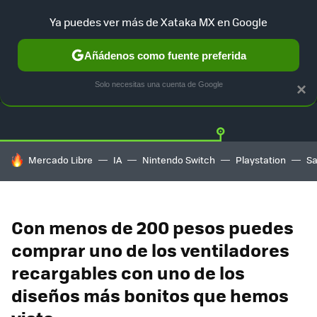
Ya puedes ver más de Xataka MX en Google
Añádenos como fuente preferida
OFERTAS
GUÍA DE COMPRAS
MERCADO LIBRE
AMAZON
Solo necesitas una cuenta de Google
×
HOY SE HABLA DE
Mercado Libre
IA
Nintendo Switch
Playstation
S
Con menos de 200 pesos puedes
comprar uno de los ventiladores
recargables con uno de los
diseños más bonitos que hemos