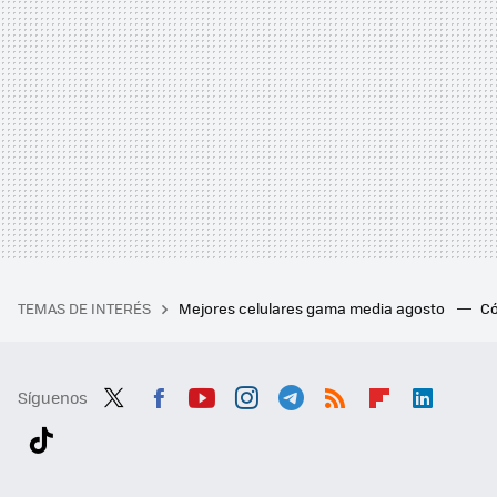
TEMAS DE INTERÉS
Mejores celulares gama media agosto
Có
Síguenos
Twit
Fac
You
Inst
Tele
RSS
Flip
Link
ter
ebo
tub
agr
gra
boa
edI
Tikt