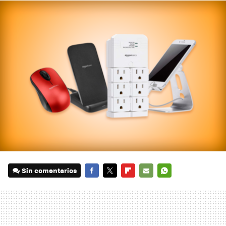
Sin comentarios
FACEBOOK
TWITTER
FLIPBOARD
E-
WHATSAPP
MAIL