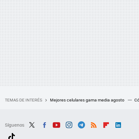
TEMAS DE INTERÉS
Mejores celulares gama media agosto
Có
Síguenos
Twit
Fac
You
Inst
Tele
RSS
Flip
Link