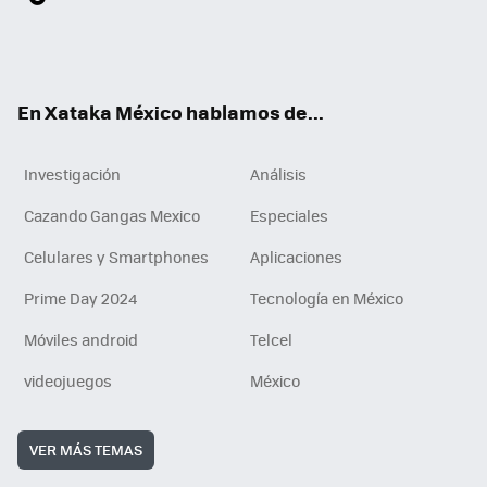
ter
ebo
tub
agr
gra
boa
edI
Tikt
ok
e
am
m
rd
n
ok
En Xataka México hablamos de...
Investigación
Análisis
Cazando Gangas Mexico
Especiales
Celulares y Smartphones
Aplicaciones
Prime Day 2024
Tecnología en México
Móviles android
Telcel
videojuegos
México
VER MÁS TEMAS