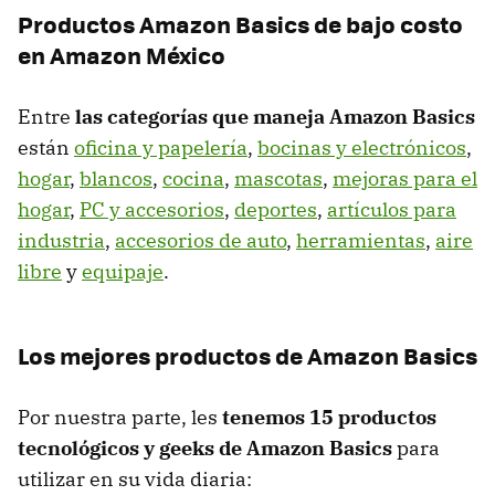
Productos Amazon Basics de bajo costo
en Amazon México
Entre
las categorías que maneja Amazon Basics
están
oficina y papelería
,
bocinas y electrónicos
,
hogar
,
blancos
,
cocina
,
mascotas
,
mejoras para el
hogar
,
PC y accesorios
,
deportes
,
artículos para
industria
,
accesorios de auto
,
herramientas
,
aire
libre
y
equipaje
.
Los mejores productos de Amazon Basics
Por nuestra parte, les
tenemos 15 productos
tecnológicos y geeks de Amazon Basics
para
utilizar en su vida diaria: