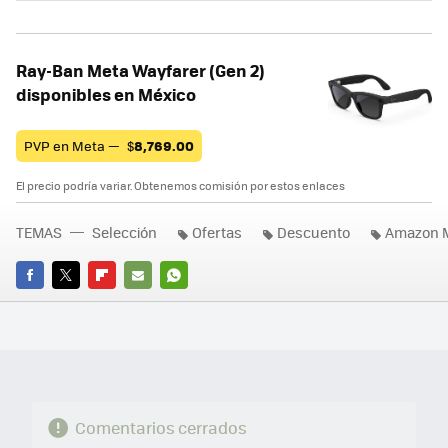
Ray-Ban Meta Wayfarer (Gen 2)
disponibles en México
PVP en Meta —
$
8,769.00
El precio podría variar. Obtenemos comisión por estos enlaces
TEMAS
Selección
Ofertas
Descuento
Amazon 
FACEBOOK
TWITTER
FLIPBOARD
E-
WHATSAPP
MAIL
Comentarios cerrados