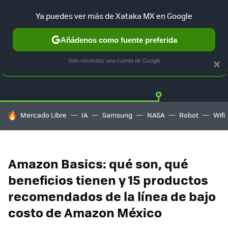
Ya puedes ver más de Xataka MX en Google
Añádenos como fuente preferida
OFERTAS
GUÍA DE COMPRAS
MERCADO LIBRE
AMAZON
Solo necesitas una cuenta de Google
×
HOY SE HABLA DE
Mercado Libre
IA
Samsung
NASA
Robot
Wifi
Amazon Basics: qué son, qué
beneficios tienen y 15 productos
recomendados de la línea de bajo
costo de Amazon México