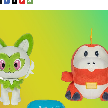
FACEBOOK
TWITTER
FLIPBOARD
E-
MAIL