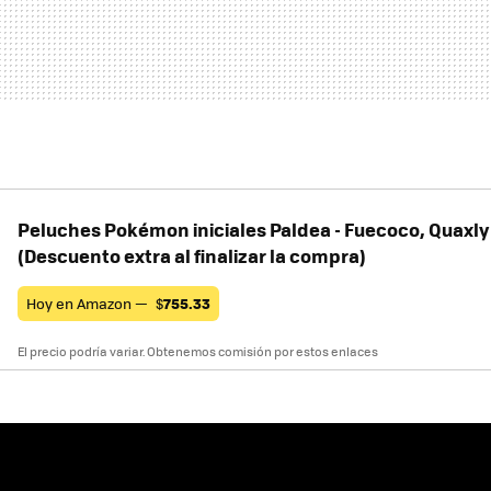
Peluches Pokémon iniciales Paldea - Fuecoco, Quaxly 
(Descuento extra al finalizar la compra)
Hoy en Amazon —
$
755.33
El precio podría variar. Obtenemos comisión por estos enlaces