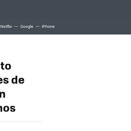
Netflix
Google
iPhone
to
es de
ón
mos