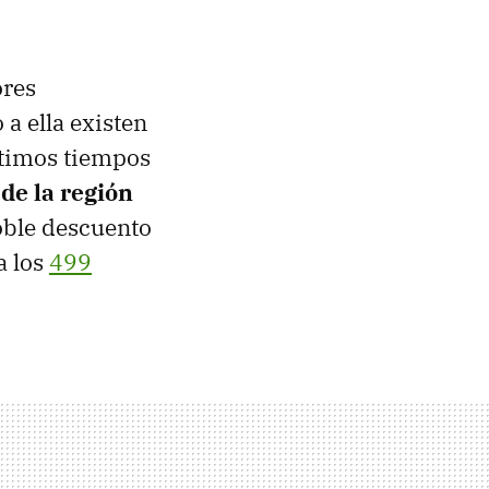
ores
a ella existen
ltimos tiempos
de la región
doble descuento
a los
499