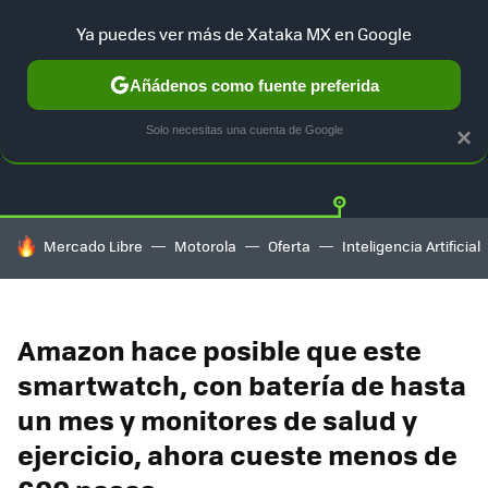
Ya puedes ver más de Xataka MX en Google
Añádenos como fuente preferida
OFERTAS
GUÍA DE COMPRAS
MERCADO LIBRE
AMAZON
Solo necesitas una cuenta de Google
×
HOY SE HABLA DE
Mercado Libre
Motorola
Oferta
Inteligencia Artificial
Amazon hace posible que este
smartwatch, con batería de hasta
un mes y monitores de salud y
ejercicio, ahora cueste menos de