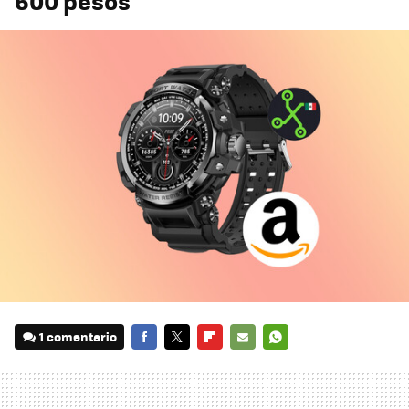
600 pesos
1 comentario
FACEBOOK
TWITTER
FLIPBOARD
E-
WHATSAPP
MAIL