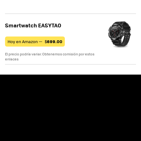
Smartwatch EASYTAO
Hoy en Amazon —
$
699.00
El precio podría variar. Obtenemos comisión por estos
enlaces