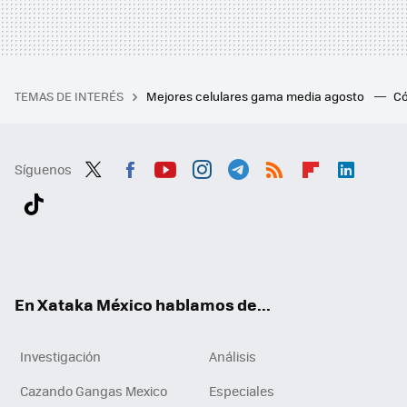
TEMAS DE INTERÉS
Mejores celulares gama media agosto
Có
Síguenos
Twit
Fac
You
Inst
Tele
RSS
Flip
Link
ter
ebo
tub
agr
gra
boa
edI
Tikt
ok
e
am
m
rd
n
ok
En Xataka México hablamos de...
Investigación
Análisis
Cazando Gangas Mexico
Especiales