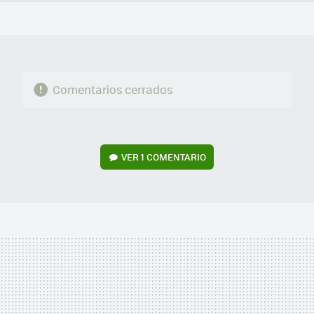
FACEBOOK
TWITTER
FLIPBOARD
E-
WHATSAPP
MAIL
Comentarios cerrados
VER
1 COMENTARIO