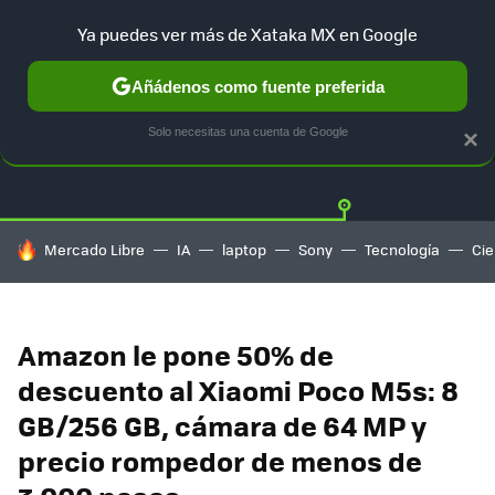
Ya puedes ver más de Xataka MX en Google
Añádenos como fuente preferida
OFERTAS
GUÍA DE COMPRAS
MERCADO LIBRE
AMAZON
Solo necesitas una cuenta de Google
×
HOY SE HABLA DE
Mercado Libre
IA
laptop
Sony
Tecnología
Cie
Amazon le pone 50% de
descuento al Xiaomi Poco M5s: 8
GB/256 GB, cámara de 64 MP y
precio rompedor de menos de