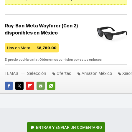
Ray-Ban Meta Wayfarer (Gen 2)
disponibles en México
Hoy en Meta —
$
8,769.00
El precio podría variar. Obtenemos comisión por estos enlaces
TEMAS
Selección
Ofertas
Amazon México
Xiao
FACEBOOK
TWITTER
FLIPBOARD
E-
WHATSAPP
MAIL
ENTRAR Y ENVIAR UN COMENTARIO