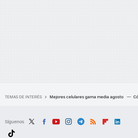
TEMAS DE INTERÉS
Mejores celulares gama media agosto
Có
Síguenos
Twit
Fac
You
Inst
Tele
RSS
Flip
Link