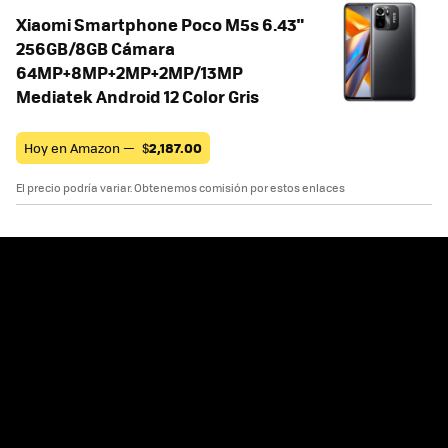
Xiaomi Smartphone Poco M5s 6.43"
256GB/8GB Cámara
64MP+8MP+2MP+2MP/13MP
Mediatek Android 12 Color Gris
Hoy en Amazon —
$
2,187.00
El precio podría variar. Obtenemos comisión por estos enlaces