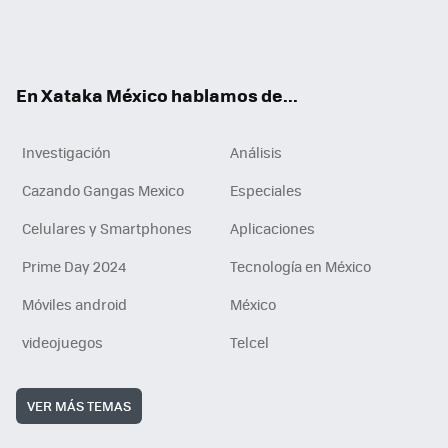
ter
ebo
tub
agr
gra
boa
edI
Tikt
ok
e
am
m
rd
n
ok
En Xataka México hablamos de...
Investigación
Análisis
Cazando Gangas Mexico
Especiales
Celulares y Smartphones
Aplicaciones
Prime Day 2024
Tecnología en México
Móviles android
México
videojuegos
Telcel
VER MÁS TEMAS