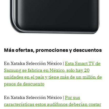
Más ofertas, promociones y descuentos
En Xataka Selección México |
Esta Smart TV de
Samung se fabrica en México, solo hay 20
unidades en el país y tiene más de un millón de
pesos de descuento
En Xataka Selección México |
Por sus
características estos audífonos deberían costar