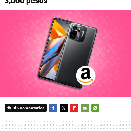
3,000 pesos
Sin comentarios
FACEBOOK
TWITTER
FLIPBOARD
E-
WHATSAPP
MAIL