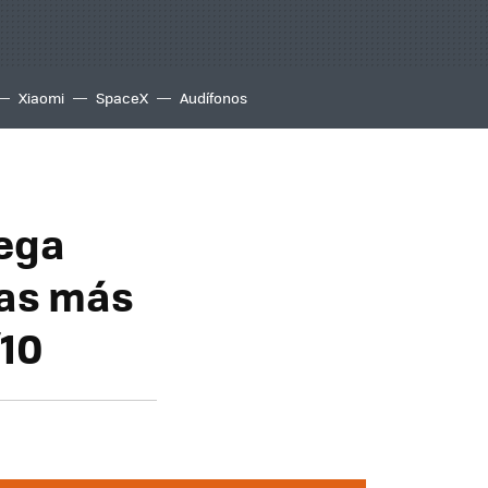
Xiaomi
SpaceX
Audífonos
Mega
ías más
/10