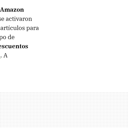
Amazon
se activaron
artículos para
mpo de
descuentos
0
. A