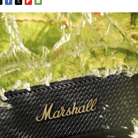
FACEBOOK
TWITTER
FLIPBOARD
E-
MAIL