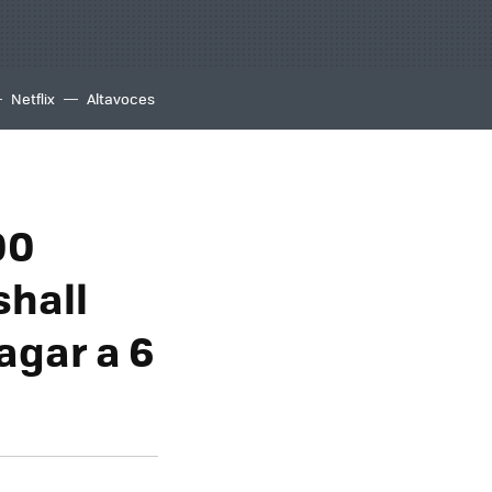
Netflix
Altavoces
00
shall
agar a 6