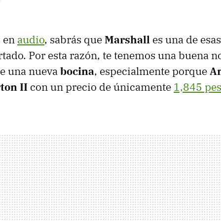
o en
audio
, sabrás que
Marshall
es una de esas
rtado. Por esta razón, te tenemos una buena not
de una nueva
bocina
, especialmente porque
A
on II
con un precio de únicamente
1,845 pe