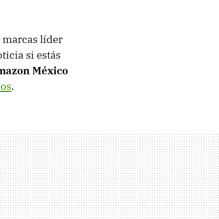
 marcas líder
icia si estás
mazon México
sos
.