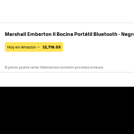
Marshall Emberton II Bocina Portátil Bluetooth - Neg
Hoy en Amazon —
$
2,716.03
El precio podría variar. Obtenemos comisión por estos enlaces