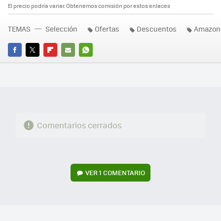
El precio podría variar. Obtenemos comisión por estos enlaces
TEMAS
Selección
Ofertas
Descuentos
Amazon
FACEBOOK
TWITTER
FLIPBOARD
E-
WHATSAPP
MAIL
Comentarios cerrados
VER
1 COMENTARIO