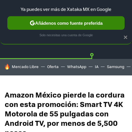
Ya puedes ver más de Xataka MX en Google
Añádenos como fuente preferida
OFERTAS
GUÍA DE COMPRAS
MERCADO LIBRE
AMAZON
Solo necesitas una cuenta de Google
×
HOY SE HABLA DE
Mercado Libre
Oferta
WhatsApp
IA
Samsung
Amazon México pierde la cordura
con esta promoción: Smart TV 4K
Motorola de 55 pulgadas con
Android TV, por menos de 5,500