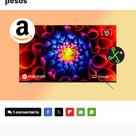
pesos
1 comentario
FACEBOOK
TWITTER
FLIPBOARD
E-
WHATSAPP
MAIL