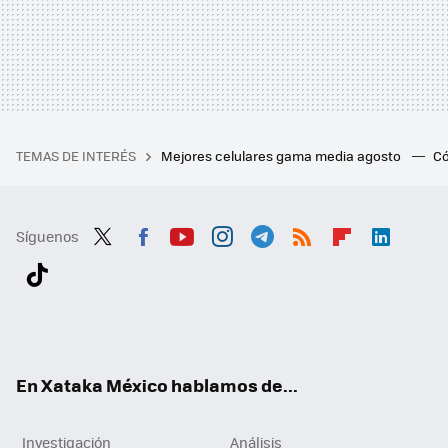
TEMAS DE INTERÉS
Mejores celulares gama media agosto
Có
Síguenos
Twit
Fac
You
Inst
Tele
RSS
Flip
Link
ter
ebo
tub
agr
gra
boa
edI
Tikt
ok
e
am
m
rd
n
ok
En Xataka México hablamos de...
Investigación
Análisis