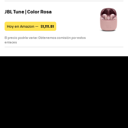
JBL Tune | Color Rosa
Hoy en Amazon —
$
1,111.51
El precio podría variar. Obtenemos comisión por estos
enlaces