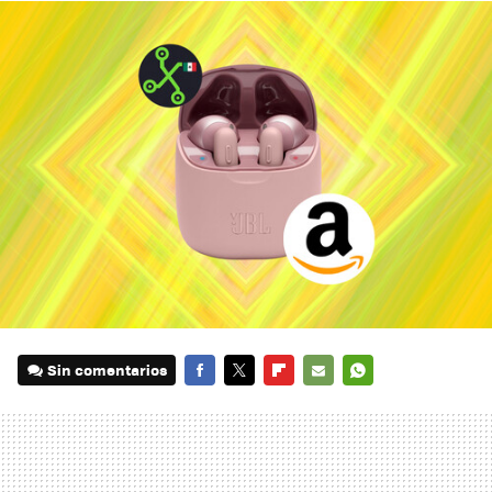
Sin comentarios
FACEBOOK
TWITTER
FLIPBOARD
E-
WHATSAPP
MAIL