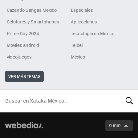
Cazando Gangas Mexico
Especiales
Celulares y Smartphones
Aplicaciones
Prime Day 2024
Tecnología en México
Móviles android
Telcel
videojuegos
México
VER MÁS TEMAS
BUSCA
SUBIR