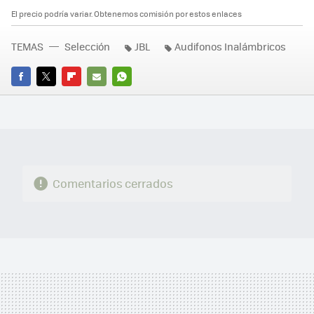
El precio podría variar. Obtenemos comisión por estos enlaces
TEMAS
Selección
JBL
Audifonos Inalámbricos
FACEBOOK
TWITTER
FLIPBOARD
E-
WHATSAPP
MAIL
Comentarios cerrados