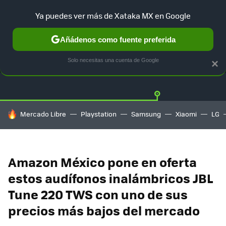
Ya puedes ver más de Xataka MX en Google
Añádenos como fuente preferida
OFERTAS
GUÍA DE COMPRAS
MERCADO LIBRE
AMAZON
Solo necesitas una cuenta de Google
×
HOY SE HABLA DE
Mercado Libre
Playstation
Samsung
Xiaomi
LG
Amazon México pone en oferta
estos audífonos inalámbricos JBL
Tune 220 TWS con uno de sus
precios más bajos del mercado