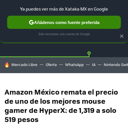
Ya puedes ver más de Xataka MX en Google
Añádenos como fuente preferida
OFERTAS
GUÍA DE COMPRAS
MERCADO LIBRE
AMAZON
Solo necesitas una cuenta de Google
×
HOY SE HABLA DE
Mercado Libre
Oferta
WhatsApp
IA
Nintendo Swi
Amazon México remata el precio
de uno de los mejores mouse
gamer de HyperX: de 1,319 a solo
519 pesos