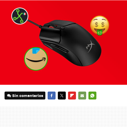
Sin comentarios
FACEBOOK
TWITTER
FLIPBOARD
E-
WHATSAPP
MAIL