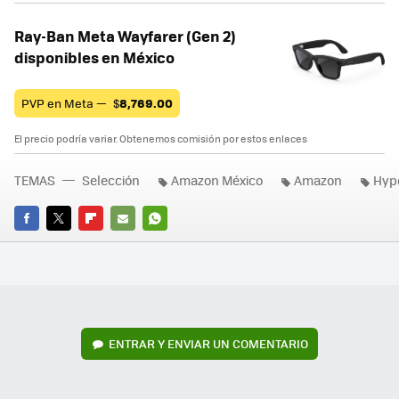
Ray-Ban Meta Wayfarer (Gen 2)
disponibles en México
PVP en Meta —
$
8,769.00
El precio podría variar. Obtenemos comisión por estos enlaces
TEMAS
Selección
Amazon México
Amazon
Hyp
FACEBOOK
TWITTER
FLIPBOARD
E-
WHATSAPP
MAIL
ENTRAR Y ENVIAR UN COMENTARIO