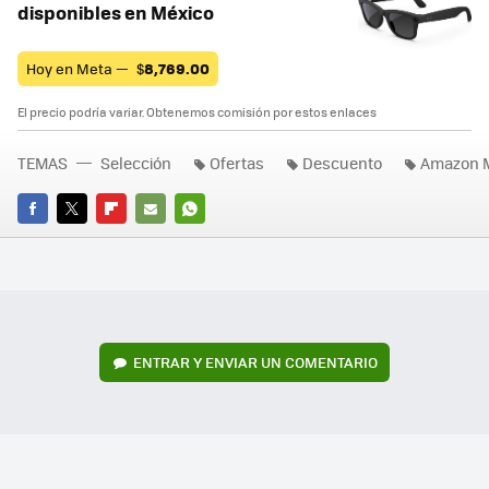
disponibles en México
Hoy en Meta —
$
8,769.00
El precio podría variar. Obtenemos comisión por estos enlaces
TEMAS
Selección
Ofertas
Descuento
Amazon 
FACEBOOK
TWITTER
FLIPBOARD
E-
WHATSAPP
MAIL
ENTRAR Y ENVIAR UN COMENTARIO