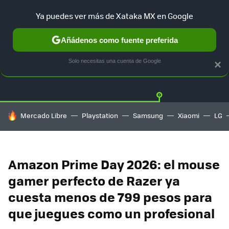
Ya puedes ver más de Xataka MX en Google
Añádenos como fuente preferida
OFERTAS
GUÍA DE COMPRAS
MERCADO LIBRE
AMAZON
Solo necesitas una cuenta de Google
×
HOY SE HABLA DE
Mercado Libre
Playstation
Samsung
Xiaomi
LG
Amazon Prime Day 2026: el mouse
gamer perfecto de Razer ya
cuesta menos de 799 pesos para
que juegues como un profesional