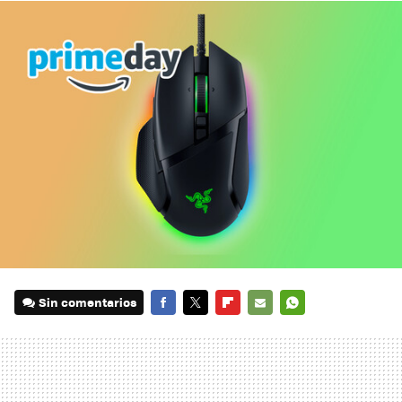
Sin comentarios
FACEBOOK
TWITTER
FLIPBOARD
E-
WHATSAPP
MAIL