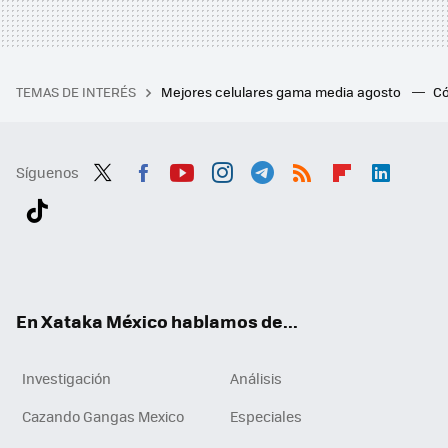
TEMAS DE INTERÉS
Mejores celulares gama media agosto
Có
Síguenos
Twit
Fac
You
Inst
Tele
RSS
Flip
Link
ter
ebo
tub
agr
gra
boa
edI
Tikt
ok
e
am
m
rd
n
ok
En Xataka México hablamos de...
Investigación
Análisis
Cazando Gangas Mexico
Especiales