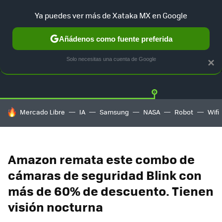
Ya puedes ver más de Xataka MX en Google
Añádenos como fuente preferida
OFERTAS
GUÍA DE COMPRAS
MERCADO LIBRE
AMAZON
Solo necesitas una cuenta de Google
×
HOY SE HABLA DE
Mercado Libre
IA
Samsung
NASA
Robot
Wifi
Amazon remata este combo de
cámaras de seguridad Blink con
más de 60% de descuento. Tienen
visión nocturna