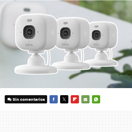
Sin comentarios
FACEBOOK
TWITTER
FLIPBOARD
E-
WHATSAPP
MAIL