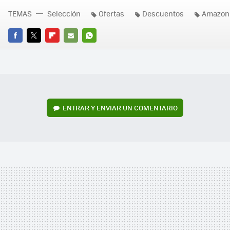
TEMAS
Selección
Ofertas
Descuentos
Amazon
FACEBOOK
TWITTER
FLIPBOARD
E-
WHATSAPP
MAIL
ENTRAR Y ENVIAR UN COMENTARIO