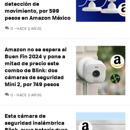
detección de
movimiento, por 599
pesos en Amazon México
COMENTARIOS
0
HACE 2 AÑOS
Amazon no se espera al
Buen Fin 2024 y pone a
mitad de precio este
combo de Blink: dos
cámaras de seguridad
Mini 2, por 749 pesos
COMENTARIOS
0
HACE 2 AÑOS
Esta cámara de
seguridad inalámbrica
Blink, cuya batería dura