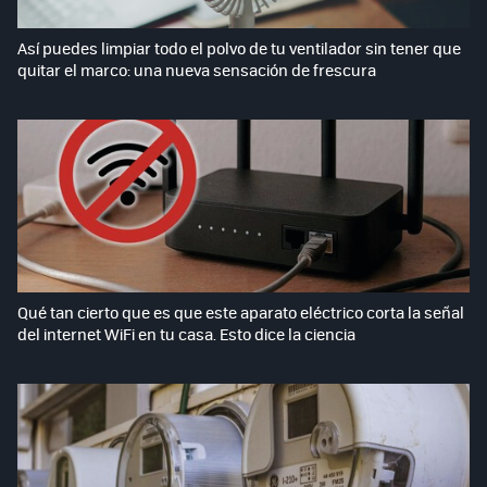
Así puedes limpiar todo el polvo de tu ventilador sin tener que
quitar el marco: una nueva sensación de frescura
Qué tan cierto que es que este aparato eléctrico corta la señal
del internet WiFi en tu casa. Esto dice la ciencia