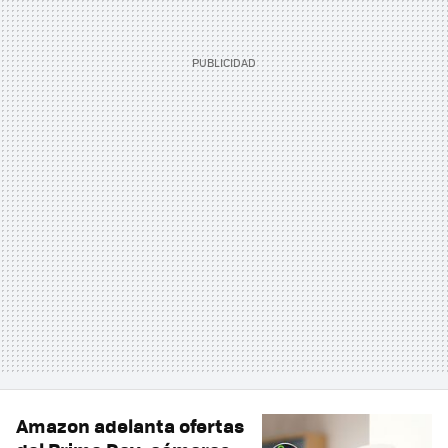
Amazon adelanta ofertas