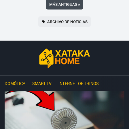
MÁS ANTIGUAS
»
ARCHIVO DE NOTICIAS
DOMÓTICA
SMART TV
INTERNET OF THINGS