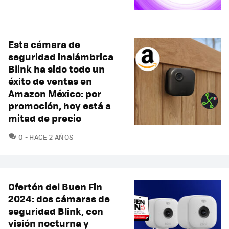
Esta cámara de
seguridad inalámbrica
Blink ha sido todo un
éxito de ventas en
Amazon México: por
promoción, hoy está a
mitad de precio
COMENTARIOS
0
HACE 2 AÑOS
Ofertón del Buen Fin
2024: dos cámaras de
seguridad Blink, con
visión nocturna y