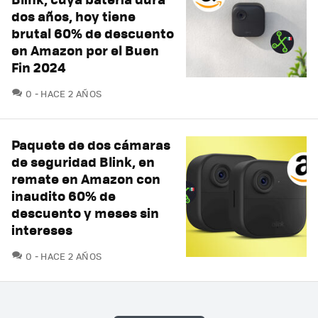
dos años, hoy tiene
brutal 60% de descuento
en Amazon por el Buen
Fin 2024
COMENTARIOS
0
HACE 2 AÑOS
Paquete de dos cámaras
de seguridad Blink, en
remate en Amazon con
inaudito 60% de
descuento y meses sin
intereses
COMENTARIOS
0
HACE 2 AÑOS