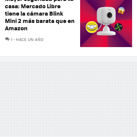
casa: Mercado Libre
tiene la cámara Blink
Mini 2 más barata que en
Amazon
COMENTARIOS
1
HACE UN AÑO