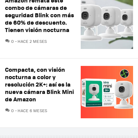
Amazon remata este
combo de cámaras de
seguridad Blink con más
de 60% de descuento.
Tienen visión nocturna
COMENTARIOS
0
HACE 2 MESES
Compacta, con visión
nocturna a color y
resolución 2K+: así es la
nueva cámara Blink Mini
de Amazon
COMENTARIOS
0
HACE 6 MESES