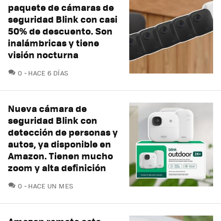
paquete de cámaras de
seguridad Blink con casi
50% de descuento. Son
inalámbricas y tiene
visión nocturna
COMENTARIOS
0
HACE 6 DÍAS
Nueva cámara de
seguridad Blink con
detección de personas y
autos, ya disponible en
Amazon. Tienen mucho
zoom y alta definición
COMENTARIOS
0
HACE UN MES