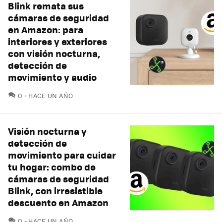
Blink remata sus
cámaras de seguridad
en Amazon: para
interiores y exteriores
con visión nocturna,
detección de
movimiento y audio
COMENTARIOS
0
HACE UN AÑO
Visión nocturna y
detección de
movimiento para cuidar
tu hogar: combo de
cámaras de seguridad
Blink, con irresistible
descuento en Amazon
COMENTARIOS
0
HACE UN AÑO