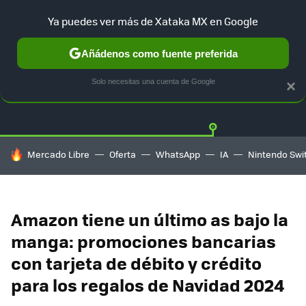
Ya puedes ver más de Xataka MX en Google
Añádenos como fuente preferida
OFERTAS
GUÍA DE COMPRAS
MERCADO LIBRE
AMAZON
Solo necesitas una cuenta de Google
×
HOY SE HABLA DE
Mercado Libre
Oferta
WhatsApp
IA
Nintendo Swi
Amazon tiene un último as bajo la
manga: promociones bancarias
con tarjeta de débito y crédito
para los regalos de Navidad 2024