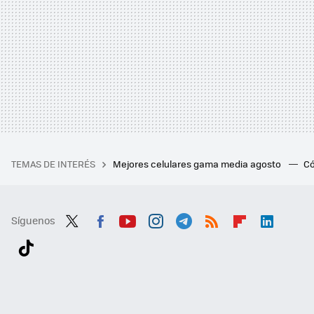
TEMAS DE INTERÉS
Mejores celulares gama media agosto
Có
Síguenos
Twit
Fac
You
Inst
Tele
RSS
Flip
Link
ter
ebo
tub
agr
gra
boa
edI
Tikt
ok
e
am
m
rd
n
ok