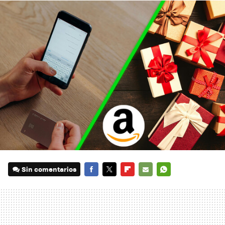
Sin comentarios
FACEBOOK
TWITTER
FLIPBOARD
E-
WHATSAPP
MAIL