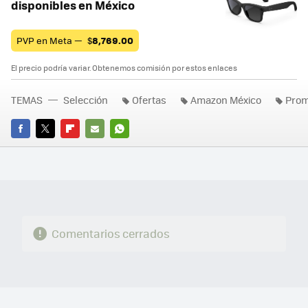
disponibles en México
PVP en Meta —
$
8,769.00
El precio podría variar. Obtenemos comisión por estos enlaces
TEMAS
Selección
Ofertas
Amazon México
Prom
FACEBOOK
TWITTER
FLIPBOARD
E-
WHATSAPP
MAIL
Comentarios cerrados