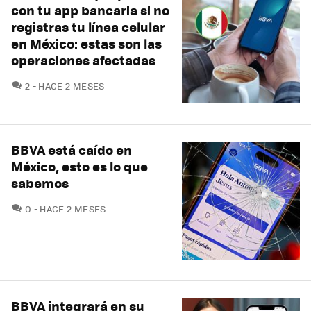
con tu app bancaria si no
registras tu línea celular
en México: estas son las
operaciones afectadas
COMENTARIOS
2
HACE 2 MESES
BBVA está caído en
México, esto es lo que
sabemos
COMENTARIOS
0
HACE 2 MESES
BBVA integrará en su