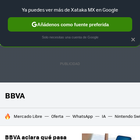
Ya puedes ver más de Xataka MX en Google
SELECCIÓN
GAMING
HOME
AUTO
TERRITORIO SAM
Añádenos como fuente preferida
Solo necesitas una cuenta de Google
×
BBVA
HOY SE HABLA DE
Mercado Libre
Oferta
WhatsApp
IA
Nintendo Sw
BBVA aclara qué pasa