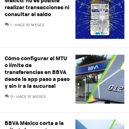
México: no es posible
realizar transacciones ni
consultar el saldo
COMENTARIOS
1
HACE 10 MESES
Cómo configurar el MTU
o límite de
transferencias en BBVA
desde la app paso a paso
y sin ir a la sucursal
COMENTARIOS
0
HACE 10 MESES
BBVA México corta a la