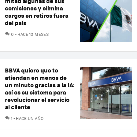
mitad algunas de sus
comisiones y elimina
cargos en retiros fuera
del país
COMENTARIOS
0
HACE 10 MESES
BBVA quiere que te
atiendan en menos de
un minuto gracias a la IA:
así es su sistema para
revolucionar el servicio
al cliente
COMENTARIOS
1
HACE UN AÑO