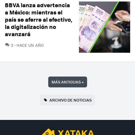
BBVA lanza advertencia
a México: mientras el
país se aferre al efectivo,
la digitalización no
avanzará
COMENTARIOS
3
HACE UN AÑO
MÁS ANTIGUAS
»
ARCHIVO DE NOTICIAS