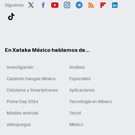
Síguenos
Twit
Fac
You
Inst
Tele
RSS
Flip
Link
ter
ebo
tub
agr
gra
boa
edI
Tikt
ok
e
am
m
rd
n
ok
En Xataka México hablamos de...
Investigación
Análisis
Cazando Gangas Mexico
Especiales
Celulares y Smartphones
Aplicaciones
Prime Day 2024
Tecnología en México
Móviles android
Telcel
videojuegos
México