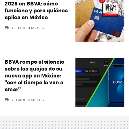
2025 en BBVA: cómo
funciona y para quiénes
aplica en México
COMENTARIOS
0
HACE 9 MESES
BBVA rompe el silencio
sobre las quejas de su
nueva app en México:
"con el tiempo la van a
amar"
COMENTARIOS
8
HACE 9 MESES