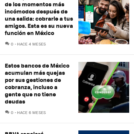
de los momentos más
incómodos después de
una salida: cobrarle a tus
amigos. Esta es su nueva
función en México
COMENTARIOS
0
HACE 4 MESES
Estos bancos de México
acumulan más quejas
por sus gestiones de
cobranza, incluso a
gente que no tiene
deudas
COMENTARIOS
0
HACE 6 MESES
BBVA regalará