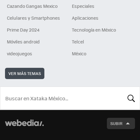
Cazando Gangas Mexico
Especiales
Celulares y Smartphones
Aplicaciones
Prime Day 2024
Tecnología en México
Móviles android
Telcel
videojuegos
México
VER MÁS TEMAS
BUSCA
SUBIR