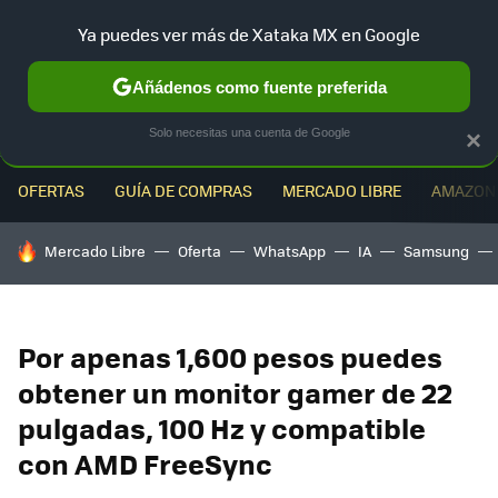
Ya puedes ver más de Xataka MX en Google
MENÚ
NUEVO
Añádenos como fuente preferida
Solo necesitas una cuenta de Google
×
OFERTAS
GUÍA DE COMPRAS
MERCADO LIBRE
AMAZON
HOY SE HABLA DE
Mercado Libre
Oferta
WhatsApp
IA
Samsung
Por apenas 1,600 pesos puedes
obtener un monitor gamer de 22
pulgadas, 100 Hz y compatible
con AMD FreeSync