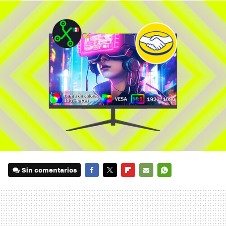
Sin comentarios
FACEBOOK
TWITTER
FLIPBOARD
E-
WHATSAPP
MAIL