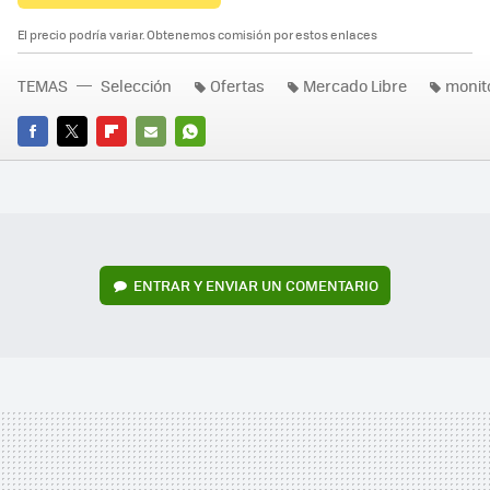
El precio podría variar. Obtenemos comisión por estos enlaces
TEMAS
Selección
Ofertas
Mercado Libre
monit
FACEBOOK
TWITTER
FLIPBOARD
E-
WHATSAPP
MAIL
ENTRAR Y ENVIAR UN COMENTARIO