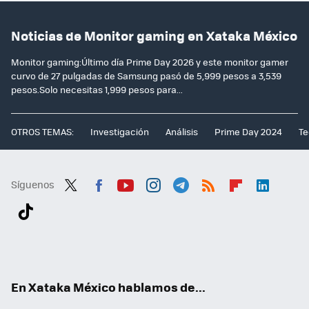
Noticias de Monitor gaming en Xataka México
Monitor gaming:Último día Prime Day 2026 y este monitor gamer
curvo de 27 pulgadas de Samsung pasó de 5,999 pesos a 3,539
pesos.Solo necesitas 1,999 pesos para...
OTROS TEMAS:
Investigación
Análisis
Prime Day 2024
Te
Síguenos
Twit
Fac
You
Inst
Tele
RSS
Flip
Link
ter
ebo
tub
agr
gra
boa
edI
Tikt
ok
e
am
m
rd
n
ok
En Xataka México hablamos de...