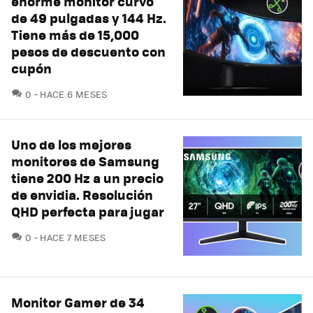
enorme monitor curvo
de 49 pulgadas y 144 Hz.
Tiene más de 15,000
pesos de descuento con
cupón
COMENTARIOS
0
HACE 6 MESES
Uno de los mejores
monitores de Samsung
tiene 200 Hz a un precio
de envidia. Resolución
QHD perfecta para jugar
COMENTARIOS
0
HACE 7 MESES
Monitor Gamer de 34