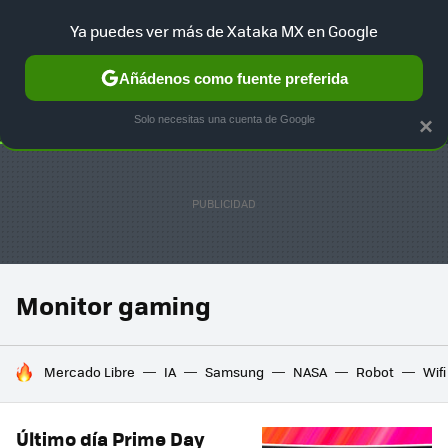
Ya puedes ver más de Xataka MX en Google
SELECCIÓN
GAMING
HOME
AUTO
TERRITORIO SAM
Añádenos como fuente preferida
Solo necesitas una cuenta de Google
×
Monitor gaming
HOY SE HABLA DE
Mercado Libre
IA
Samsung
NASA
Robot
Wifi
Último día Prime Day