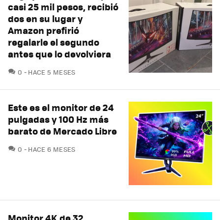
casi 25 mil pesos, recibió
dos en su lugar y
Amazon prefirió
regalarle el segundo
antes que lo devolviera
COMENTARIOS
0
HACE 5 MESES
Este es el monitor de 24
pulgadas y 100 Hz más
barato de Mercado Libre
COMENTARIOS
0
HACE 6 MESES
Monitor 4K de 32