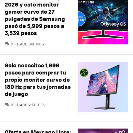
2026 y este monitor
gamer curvo de 27
pulgadas de Samsung
pasó de 5,999 pesos a
3,539 pesos
COMENTARIOS
0
HACE UN MES
Solo necesitas 1,999
pesos para comprar tu
propio monitor curvo de
180 Hz para tus jornadas
de juego
COMENTARIOS
0
HACE 2 MESES
Oferta en Mercado Libre: