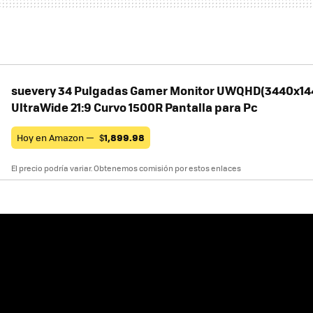
suevery 34 Pulgadas Gamer Monitor UWQHD(3440x14
UltraWide 21:9 Curvo 1500R Pantalla para Pc
Hoy en Amazon —
$
1,899.98
El precio podría variar. Obtenemos comisión por estos enlaces