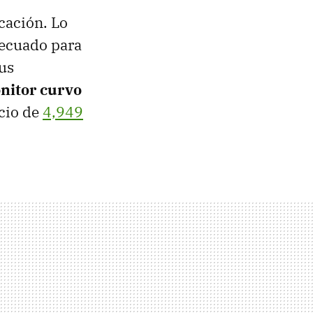
cación. Lo
ecuado para
tus
nitor curvo
cio de
4,949