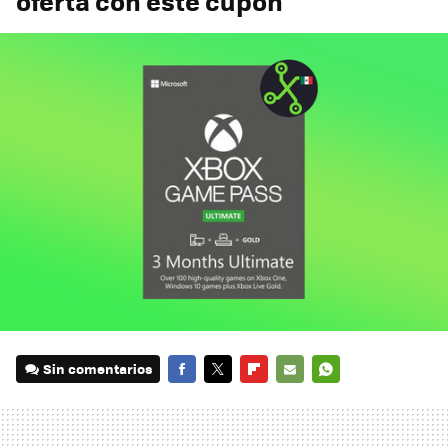
oferta con este cupón
Sin comentarios
FACEBOOK
TWITTER
FLIPBOARD
E-
WHATSAPP
MAIL