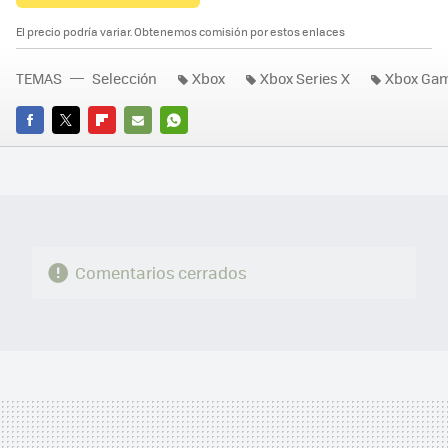
El precio podría variar. Obtenemos comisión por estos enlaces
TEMAS
Selección
Xbox
Xbox Series X
Xbox Ga
FACEBOOK
TWITTER
FLIPBOARD
E-
WHATSAPP
MAIL
Comentarios cerrados