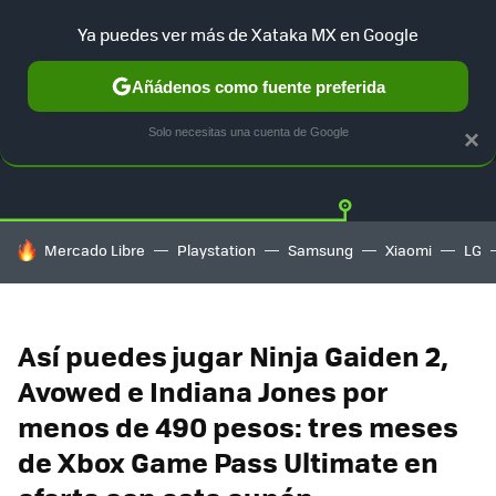
Ya puedes ver más de Xataka MX en Google
Añádenos como fuente preferida
OFERTAS
GUÍA DE COMPRAS
MERCADO LIBRE
AMAZON
Solo necesitas una cuenta de Google
×
HOY SE HABLA DE
Mercado Libre
Playstation
Samsung
Xiaomi
LG
Así puedes jugar Ninja Gaiden 2,
Avowed e Indiana Jones por
menos de 490 pesos: tres meses
de Xbox Game Pass Ultimate en