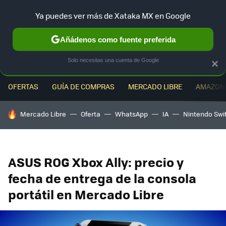
Ya puedes ver más de Xataka MX en Google
MENÚ
NUEVO
Añádenos como fuente preferida
Solo necesitas una cuenta de Google
×
OFERTAS
GUÍA DE COMPRAS
MERCADO LIBRE
AMAZON
HOY SE HABLA DE
Mercado Libre
Oferta
WhatsApp
IA
Nintendo Swi
ASUS ROG Xbox Ally: precio y
fecha de entrega de la consola
portátil en Mercado Libre