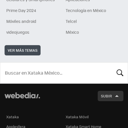
Prime Day 2024
Tecnología en México
Móviles android
Telcel
videojuegos
México
VER MÁS TEMAS
BUSCA
SUBIR
Xataka
Xataka Móvil
Applesfera
Xataka Smart Home