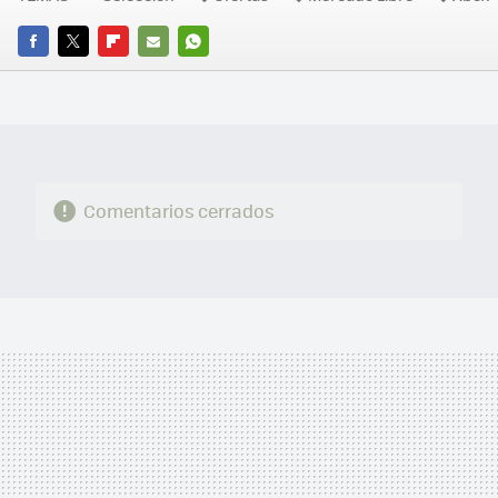
FACEBOOK
TWITTER
FLIPBOARD
E-
WHATSAPP
MAIL
Comentarios cerrados