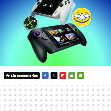
Sin comentarios
FACEBOOK
TWITTER
FLIPBOARD
E-
WHATSAPP
MAIL