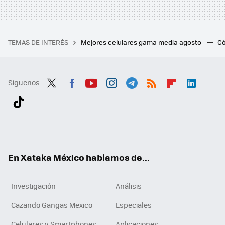
TEMAS DE INTERÉS
Mejores celulares gama media agosto
Có
Síguenos
Twit
Fac
You
Inst
Tele
RSS
Flip
Link
ter
ebo
tub
agr
gra
boa
edI
Tikt
ok
e
am
m
rd
n
ok
En Xataka México hablamos de...
Investigación
Análisis
Cazando Gangas Mexico
Especiales
Celulares y Smartphones
Aplicaciones